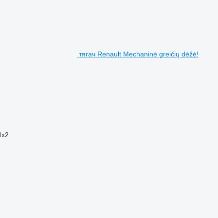
тягач Renault Mechaninė greičių dėžė!
4x2