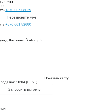
 - 17:00
6:00
ать
+370 667 58629
Перезвоните мне
ать
+370 661 52680
зд, Kėdainiai, Šilelio g. 6
Показать карту
родавца: 10:04 (EEST)
Запросить встречу
ние