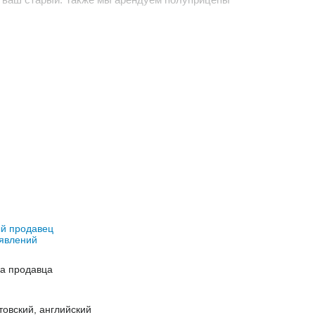
й продавец
явлений
на продавца
товский, английский