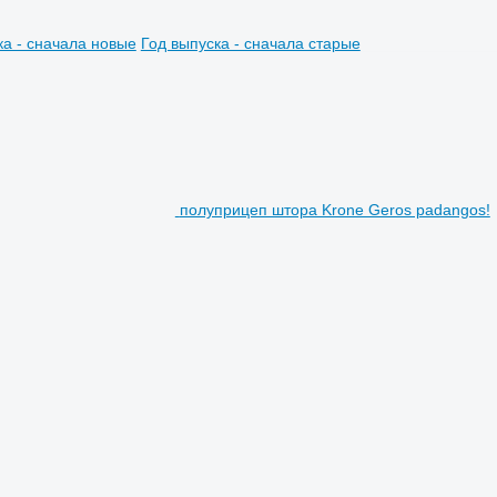
ка - сначала новые
Год выпуска - сначала старые
полуприцеп штора Krone Geros padangos!