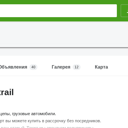
Объявления
Галерея
Карта
40
12
rail
цепы, грузовые автомобили.
рт вы можете купить в рассрочку без посредников.
 ваш старый. Также мы арендуем полуприцепы