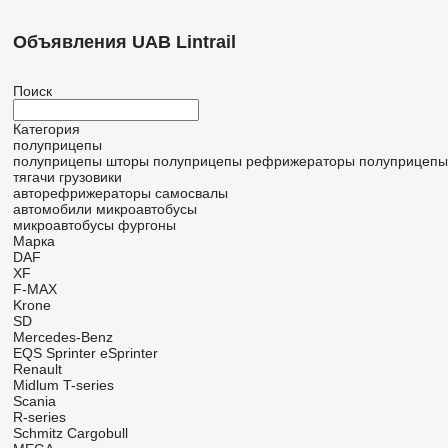
Объявления UAB Lintrail
Поиск
Категория
полуприцепы
полуприцепы шторы
полуприцепы рефрижераторы
полуприцепы
тягачи
грузовики
авторефрижераторы
самосвалы
автомобили
микроавтобусы
микроавтобусы фургоны
Марка
DAF
XF
F-MAX
Krone
SD
Mercedes-Benz
EQS
Sprinter
eSprinter
Renault
Midlum
T-series
Scania
R-series
Schmitz Cargobull