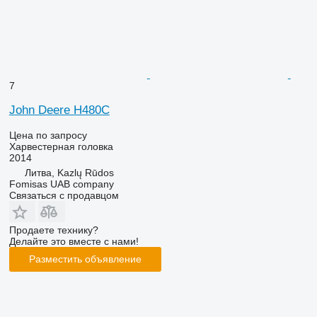
7
John Deere H480C
Цена по запросу
Харвестерная головка
2014
Литва, Kazlų Rūdos
Fomisas UAB company
Связаться с продавцом
Продаете технику?
Делайте это вместе с нами!
Разместить объявление