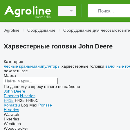
Agroline
Оборудование
Оборудование для лесозаготовите
Харвестерные головки John Deere
Категория
лесные краны-манипуляторы
харвестерные головки
валочные го
показать все
Марка
По данному запросу ничего не найдено
John Deere
F-series
H-series
H415
H425
H480C
Komatsu
Log Max
Ponsse
H-series
Waratah
H-series
Westtech
Woodcracker