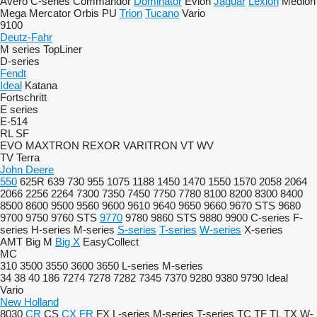
Avero
C-series
Commandor
Dominator
Evion
Jaguar
Lexion
Medion
Mega
Mercator
Orbis
PU
Trion
Tucano
Vario
9100
Deutz-Fahr
M series
TopLiner
D-series
Fendt
Ideal
Katana
Fortschritt
E series
E-514
RL
SF
EVO
MAXTRON
REXOR
VARITRON
VT
WV
TV
Terra
John Deere
550
625R
639
730
955
1075
1188
1450
1470
1550
1570
2058
2064
2066
2256
2264
7300
7350
7450
7750
7780
8100
8200
8300
8400
8500
8600
9500
9560
9600
9610
9640
9650
9660
9670 STS
9680
9700
9750
9760 STS
9770
9780
9860 STS
9880
9900
C-series
F-
series
H-series
M-series
S-series
T-series
W-series
X-series
AMT
Big M
Big X
EasyCollect
MC
310
3500
3550
3600
3650
L-series
M-series
34
38
40
186
7274
7278
7282
7345
7370
9280
9380
9790
Ideal
Vario
New Holland
8030
CR
CS
CX
FR
FX
L-series
M-series
T-series
TC
TF
TL
TX
W-