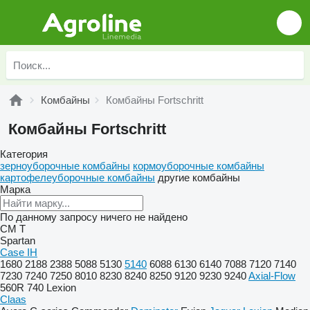
Комбайны
Комбайны Fortschritt
Комбайны Fortschritt
Категория
зерноуборочные комбайны
кормоуборочные комбайны
картофелеуборочные комбайны
другие комбайны
Марка
По данному запросу ничего не найдено
CM
T
Spartan
Case IH
1680
2188
2388
5088
5130
5140
6088
6130
6140
7088
7120
7140
7230
7240
7250
8010
8230
8240
8250
9120
9230
9240
Axial-Flow
560R
740
Lexion
Claas