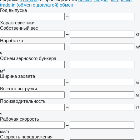
trade-in (обмен с доплатой)
обмен
Год выпуска
–
Характеристики
Собственный вес
–
кг
Наработка
–
м/
ч
Объем зернового бункера
–
м³
Ширина захвата
–
м
Высота выгрузки
–
м
Производительность
–
т/
ч
Рабочая скорость
–
км/ч
Скорость передвижения