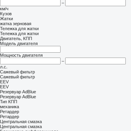
–
км/ч
Кузов
Жатки
жатка зерновая
Тележка для жатки
Тележка для жатки
Двигатель, КПП
Модель двигателя
Мощность двигателя
–
л.с.
Сажевый фильтр
Сажевый фильтр
EEV
EEV
Резервуар AdBlue
Резервуар AdBlue
Тип КПП
механика
Ретардер
Ретардер
Центральная смазка
Центральная смазка