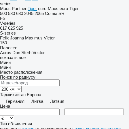
series
Maus
Panther
Tiger
euro-Maus
euro-Tiger
500
580
680
2045
2065
Comia
SR
FS
V-series
617
625
925
S-series
Felix
Joanna
Maximus
Victor
150
Палессе
Acros
Don
Sterh
Vector
показать все
Мини
Мини
Место расположения
Поиск по радиусу
Таджикистан
Европа
Германия
Литва
Латвия
Цена
–
Тип объявления
продажа
аукцион
от производителя
лизинг
кредит
рассрочка