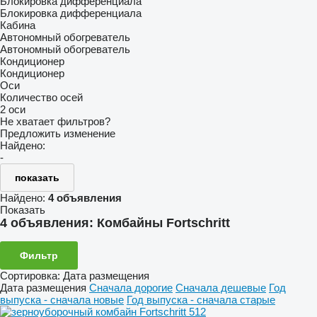
Блокировка дифференциала
Блокировка дифференциала
Кабина
Автономный обогреватель
Автономный обогреватель
Кондиционер
Кондиционер
Оси
Количество осей
2 оси
Не хватает фильтров?
Предложить изменение
Найдено:
-
показать
Найдено:
4 объявления
Показать
4 объявления:
Комбайны Fortschritt
Фильтр
Сортировка
:
Дата размещения
Дата размещения
Сначала дорогие
Сначала дешевые
Год
выпуска - сначала новые
Год выпуска - сначала старые