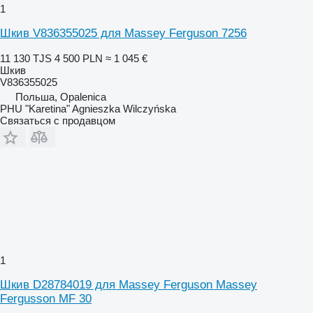
1
Шкив V836355025 для Massey Ferguson 7256
11 130 TJS
4 500 PLN
≈ 1 045 €
Шкив
V836355025
Польша, Opalenica
PHU "Karetina" Agnieszka Wilczyńska
Связаться с продавцом
1
Шкив D28784019 для Massey Ferguson Massey
Fergusson MF 30