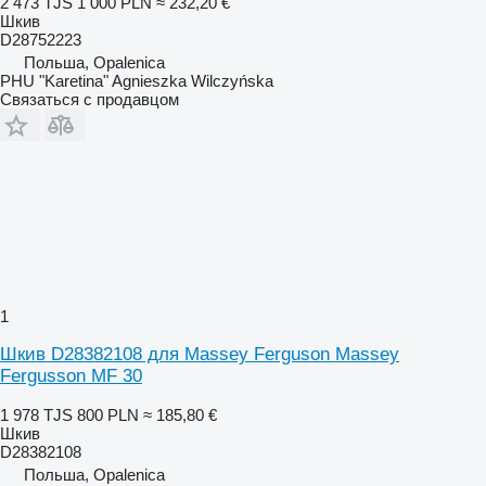
2 473 TJS
1 000 PLN
≈ 232,20 €
Шкив
D28752223
Польша, Opalenica
PHU "Karetina" Agnieszka Wilczyńska
Связаться с продавцом
1
Шкив D28382108 для Massey Ferguson Massey
Fergusson MF 30
1 978 TJS
800 PLN
≈ 185,80 €
Шкив
D28382108
Польша, Opalenica