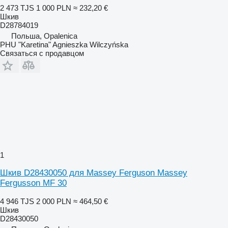
2 473 TJS
1 000 PLN
≈ 232,20 €
Шкив
D28784019
Польша, Opalenica
PHU "Karetina" Agnieszka Wilczyńska
Связаться с продавцом
1
Шкив D28430050 для Massey Ferguson Massey
Fergusson MF 30
4 946 TJS
2 000 PLN
≈ 464,50 €
Шкив
D28430050