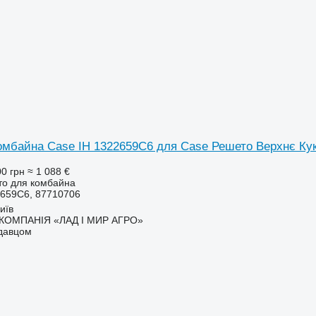
омбайна Case IH 1322659C6 для Case Решето Верхнє Ку
00 грн
≈ 1 088 €
то для комбайна
659C6, 87710706
иїв
КОМПАНІЯ «ЛАД І МИР АГРО»
одавцом