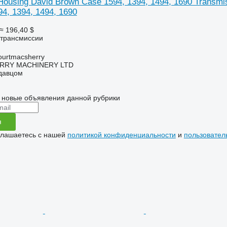
Housing David Brown Case 1594, 1394, 1494, 1690 Transmi
4, 1394, 1494, 1690
≈ 196,40 $
 трансмиссии
urtmacsherry
RY MACHINERY LTD
одавцом
 новые объявления данной рубрики
я
глашаетесь с нашей
политикой конфиденциальности
и
пользовател