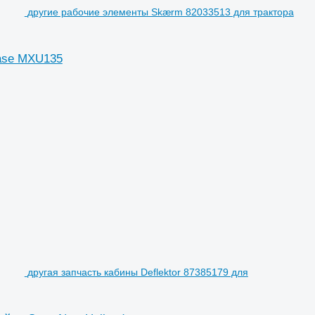
другие рабочие элементы Skærm 82033513 для трактора
Case MXU135
другая запчасть кабины Deflektor 87385179 для