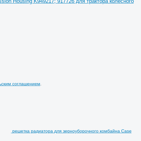
ssion Housing K949217; 917726 для трактора колесного
ьским соглашением
.
решетка радиатора для зерноуборочного комбайна Case