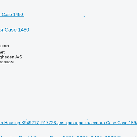
я Case 1480
цовка
et
ingheden A/S
одавцом
on Housing K949217; 917726 для трактора колесного Case Case 1594