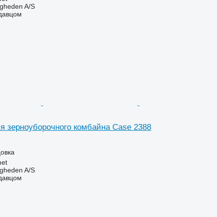
ingheden A/S
одавцом
я зерноуборочного комбайна Case 2388
цовка
et
ingheden A/S
одавцом