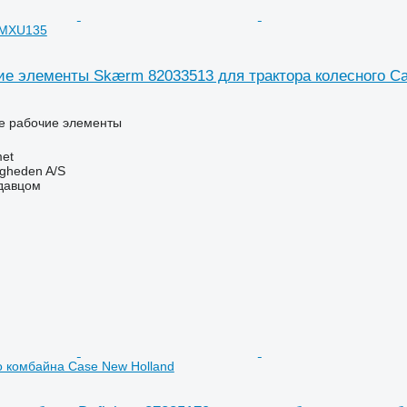
 MXU135
ие элементы Skærm 82033513 для трактора колесного 
ие рабочие элементы
et
ingheden A/S
одавцом
о комбайна Case New Holland