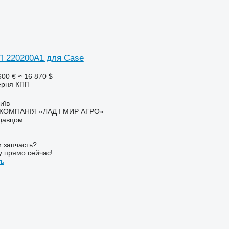
 220200A1 для Case
600 €
≈ 16 870 $
ерня КПП
иїв
КОМПАНІЯ «ЛАД І МИР АГРО»
одавцом
 запчасть?
у прямо сейчас!
ть