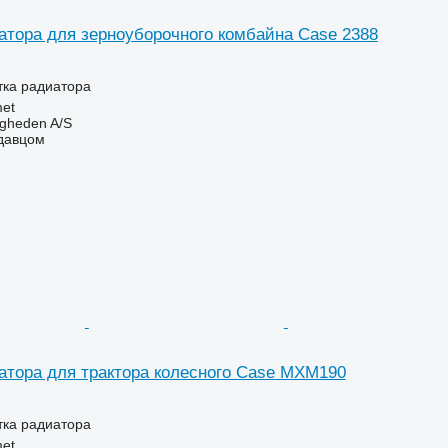
атора для зерноуборочного комбайна Case 2388
тка радиатора
et
ingheden A/S
одавцом
атора для трактора колесного Case MXM190
тка радиатора
et