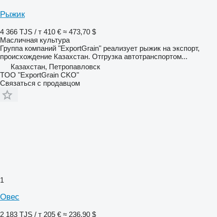
Рыжик
4 366 TJS / т
410 €
≈ 473,70 $
Масличная культура
Группа компаний "ExportGrain" реализует рыжик на экспорт,
происхождение Казахстан. Отгрузка автотранспортом...
Казахстан, Петропавловск
TOO "ExportGrain CKO"
Связаться с продавцом
1
Овес
2 183 TJS / т
205 €
≈ 236,90 $