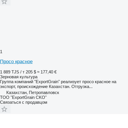
1
Просо красное
1 889 TJS / т
205 $
≈ 177,40 €
Зерновая культура
Группа компаний "ExportGrain" реализует просо красное на
экспорт, происхождение Казахстан. Отгрузка...
Казахстан, Петропавловск
TOO "ExportGrain CKO"
Связаться с продавцом