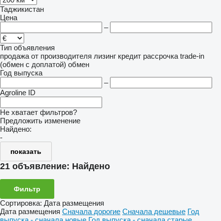
Таджикистан
Цена
–
Тип объявления
продажа
от производителя
лизинг
кредит
рассрочка
trade-in
(обмен с доплатой)
обмен
Год выпуска
–
Agroline ID
Не хватает фильтров?
Предложить изменение
Найдено:
-
показать
21 объявление:
Найдено
Фильтр
Сортировка
:
Дата размещения
Дата размещения
Сначала дорогие
Сначала дешевые
Год
выпуска - сначала новые
Год выпуска - сначала старые