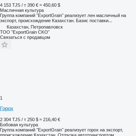
4 153 TJS / т
390 €
≈ 450,60 $
Масличная культура
Группа компаний "ExportGrain" реализует лен масличный на
экспорт, происхождение Казахстан. Базис поставки...
Казахстан, Петропавловск
TOO "ExportGrain CKO"
Связаться с продавцом
1
Горох
2 304 TJS / т
250 $
≈ 216,40 €
Бобовая культура
Группа компаний "ExportGrain" реализует горох на экспорт,
происхождение Казахстан. Отгрузка автотранспортом...