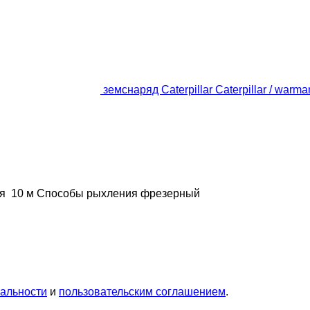
земснаряд Caterpillar Caterpillar / war
я
10 м
Способы рыхления
фрезерный
альности
и
пользовательским соглашением
.