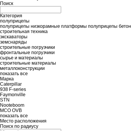
Поиск
Категория
полуприцепы
полуприцепы низкорамные платформы
полуприцепы бето
строительная техника
экскаваторы
земснаряды
строительные погрузчики
фронтальные погрузчики
сырье и материалы
строительные материалы
металлоконструкции
показать все
Марка
Caterpillar
938
F-series
Faymonville
STN
Nooteboom
MCO
OVB
показать все
Место расположения
Поиск по радиусу