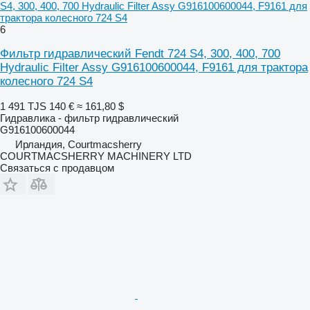
S4, 300, 400, 700 Hydraulic Filter Assy G916100600044, F9161 для
трактора колесного 724 S4
6
Фильтр гидравлический Fendt 724 S4, 300, 400, 700
Hydraulic Filter Assy G916100600044, F9161 для трактора
колесного 724 S4
1 491 TJS
140 €
≈ 161,80 $
Гидравлика - фильтр гидравлический
G916100600044
Ирландия, Courtmacsherry
COURTMACSHERRY MACHINERY LTD
Связаться с продавцом