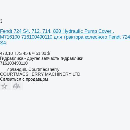
3
Fendt 724 S4, 712, 714, 820 Hydraulic Pump Cover ,
M716100 716100490110 для трактора колесного Fendt 724
S4
479,10 TJS
45 €
≈ 51,99 $
Гидравлика - другая запчасть гидравлики
716100490110
Ирландия, Courtmacsherry
COURTMACSHERRY MACHINERY LTD
Связаться с продавцом