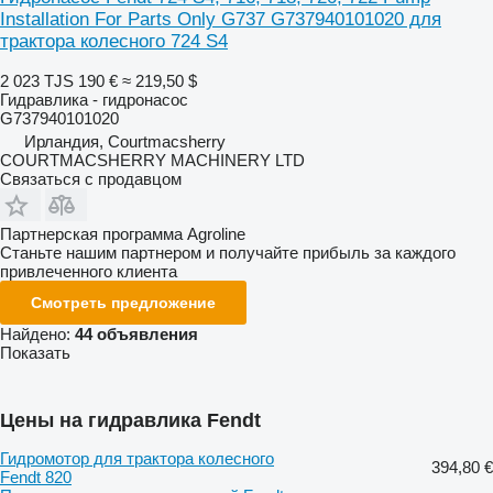
Installation For Parts Only G737 G737940101020 для
трактора колесного 724 S4
2 023 TJS
190 €
≈ 219,50 $
Гидравлика - гидронасос
G737940101020
Ирландия, Courtmacsherry
COURTMACSHERRY MACHINERY LTD
Связаться с продавцом
Партнерская программа Agroline
Станьте нашим партнером и получайте прибыль за каждого
привлеченного клиента
Смотреть предложение
Найдено:
44 объявления
Показать
Цены на гидравлика Fendt
Гидромотор для трактора колесного
394,80 €
Fendt 820