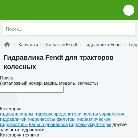
Запчасти
Запчасти Fendt
Гидравлика Fendt
Гид
Гидравлика Fendt для тракторов
колесных
Поиск
(каталожный номер, марка, модель, запчасть)
Категория
гидроцилиндры
гидрораспределители
пульты управления
гидравликой
гидронасосы
фильтры гидравлические
гидромоторы
валы гидронасоса
гидроаккумуляторы
другие
запчасти гидравлики
Категория техники