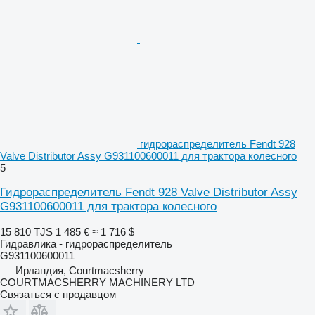
гидрораспределитель Fendt 928
Valve Distributor Assy G931100600011 для трактора колесного
5
Гидрораспределитель Fendt 928 Valve Distributor Assy
G931100600011 для трактора колесного
15 810 TJS
1 485 €
≈ 1 716 $
Гидравлика - гидрораспределитель
G931100600011
Ирландия, Courtmacsherry
COURTMACSHERRY MACHINERY LTD
Связаться с продавцом