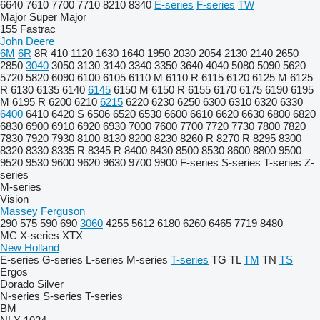
6640
7610
7700
7710
8210
8340
E-series
F-series
TW
Major
Super Major
155
Fastrac
John Deere
6M
6R
8R
410
1120
1630
1640
1950
2030
2054
2130
2140
2650
2850
3040
3050
3130
3140
3340
3350
3640
4040
5080
5090
5620
5720
5820
6090
6100
6105
6110 M
6110 R
6115
6120
6125 M
6125
R
6130
6135
6140
6145
6150 M
6150 R
6155
6170
6175
6190
6195
M
6195 R
6200
6210
6215
6220
6230
6250
6300
6310
6320
6330
6400
6410
6420 S
6506
6520
6530
6600
6610
6620
6630
6800
6820
6830
6900
6910
6920
6930
7000
7600
7700
7720
7730
7800
7820
7830
7920
7930
8100
8130
8200
8230
8260 R
8270 R
8295
8300
8320
8330
8335 R
8345 R
8400
8430
8500
8530
8600
8800
9500
9520
9530
9600
9620
9630
9700
9900
F-series
S-series
T-series
Z-
series
M-series
Vision
Massey Ferguson
290
575
590
690
3060
4255
5612
6180
6260
6465
7719
8480
MC
X-series
XTX
New Holland
E-series
G-series
L-series
M-series
T-series
TG
TL
TM
TN
TS
Ergos
Dorado
Silver
N-series
S-series
T-series
BM