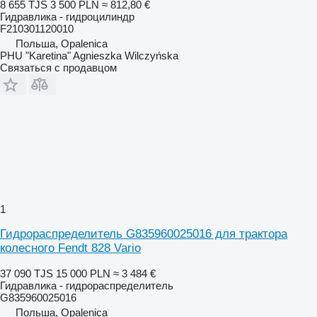
8 655 TJS
3 500 PLN
≈ 812,80 €
Гидравлика - гидроцилиндр
F210301120010
Польша, Opalenica
PHU "Karetina" Agnieszka Wilczyńska
Связаться с продавцом
1
Гидрораспределитель G835960025016 для трактора
колесного Fendt 828 Vario
37 090 TJS
15 000 PLN
≈ 3 484 €
Гидравлика - гидрораспределитель
G835960025016
Польша, Opalenica