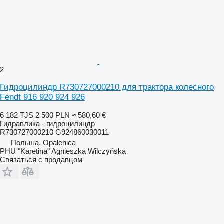
2
Гидроцилиндр R730727000210 для трактора колесного
Fendt 916 920 924 926
6 182 TJS
2 500 PLN
≈ 580,60 €
Гидравлика - гидроцилиндр
R730727000210 G924860030011
Польша, Opalenica
PHU "Karetina" Agnieszka Wilczyńska
Связаться с продавцом