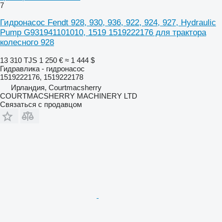
7
Гидронасос Fendt 928, 930, 936, 922, 924, 927, Hydraulic
Pump G931941101010, 1519 1519222176 для трактора
колесного 928
13 310 TJS
1 250 €
≈ 1 444 $
Гидравлика - гидронасос
1519222176, 1519222178
Ирландия, Courtmacsherry
COURTMACSHERRY MACHINERY LTD
Связаться с продавцом