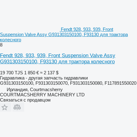
Fendt 928, 933, 939, Front
Suspension Valve Assy G931303150100, F93130 для трактора
колесного
8
Fendt 928, 933, 939, Front Suspension Valve Assy
G931303150100, F93130 для трактора колесного
19 700 TJS
1 850 €
≈ 2 137 $
Гидравлика - другая запчасть гидравлики
G931303150100, F931303150070, F931303150080, F117891550020
Ирландия, Courtmacsherry
COURTMACSHERRY MACHINERY LTD
Связаться с продавцом