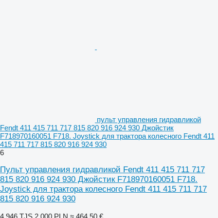
пульт управления гидравликой
Fendt 411 415 711 717 815 820 916 924 930 Джойстик
F718970160051 F718. Joystick для трактора колесного Fendt 411
415 711 717 815 820 916 924 930
6
Пульт управления гидравликой Fendt 411 415 711 717
815 820 916 924 930 Джойстик F718970160051 F718.
Joystick для трактора колесного Fendt 411 415 711 717
815 820 916 924 930
4 946 TJS
2 000 PLN
≈ 464,50 €