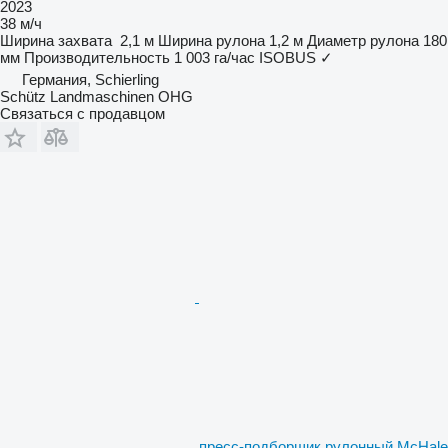
2023
38 м/ч
Ширина захвата
2,1 м
Ширина рулона
1,2 м
Диаметр рулона
180
мм
Производительность
1 003 га/час
ISOBUS
✓
Германия, Schierling
Schütz Landmaschinen OHG
Связаться с продавцом
пресс-подборщик рулонный McHale