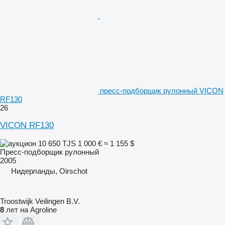
пресс-подборщик рулонный VICON
RF130
26
VICON RF130
10 650 TJS
1 000 €
≈ 1 155 $
Пресс-подборщик рулонный
2005
Нидерланды, Oirschot
Troostwijk Veilingen B.V.
8
лет на Agroline