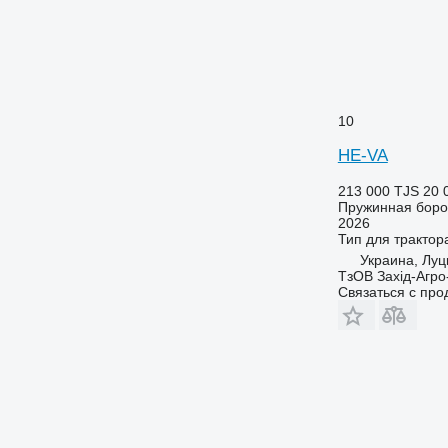
10
HE-VA
213 000 TJS
20 
Пружинная бор
2026
Тип
для трактор
Украина, Луц
ТзОВ Захід-Агро
Связаться с пр