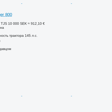
ger 800
 TJS
10 000 SEK
≈ 912,10 €
она
ость трактора
145 л.с.
e
одавцом