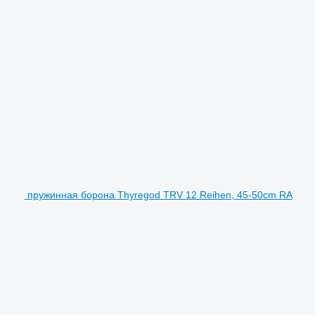
пружинная борона Thyregod TRV 12 Reihen, 45-50cm RA