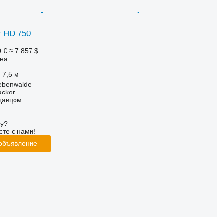
 HD 750
0 €
≈ 7 857 $
она
7,5 м
ebenwalde
acker
одавцом
ку?
сте с нами!
 объявление