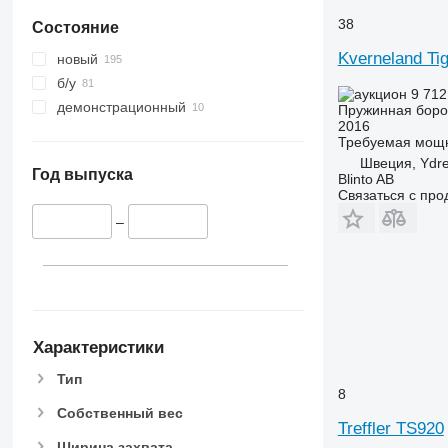
38
Состояние
Kverneland Ti
новый
б/у
9 712
демонстрационный
Пружинная бор
2016
Требуемая мощн
Швеция, Ydr
Год выпуска
Blinto AB
Связаться с пр
–
Характеристики
Тип
8
Собственный вес
Treffler TS920
Ширина захвата