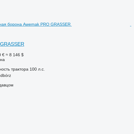
 GRASSER
0 €
≈ 8 146 $
она
ость трактора
100 л.с.
edbórz
одавцом