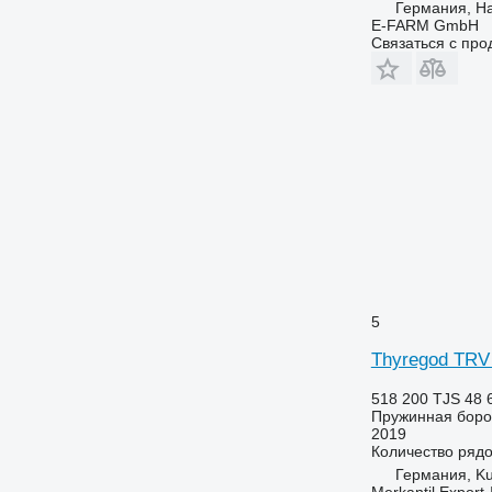
Германия, H
E-FARM GmbH
Связаться с пр
5
Thyregod TRV
518 200 TJS
48 
Пружинная бор
2019
Количество ряд
Германия, K
Merkantil Expor