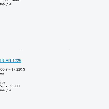
одавцом
RRIER 1225
900 €
≈ 17 220 $
она
lbe
 Center GmbH
одавцом