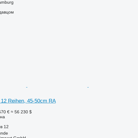
amburg
одавцом
 12 Reihen, 45-50cm RA
670 €
≈ 56 230 $
она
ов
12
unde
t-Import GmbH