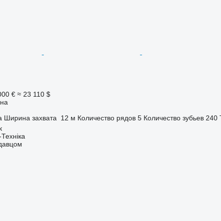
000 €
≈ 23 110 $
она
а
Ширина захвата
12 м
Количество рядов
5
Количество зубьев
240
к
-Техніка
одавцом