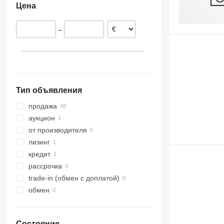
Цена
Румыния
Венгрия
–
Польша
Латвия
Великобритания
показать все
Тип объявления
продажа
аукцион
от производителя
лизинг
кредит
рассрочка
trade-in (обмен с доплатой)
обмен
Состояние