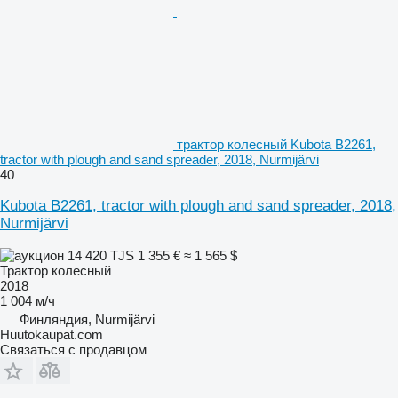
трактор колесный Kubota B2261,
tractor with plough and sand spreader, 2018, Nurmijärvi
40
Kubota B2261, tractor with plough and sand spreader, 2018,
Nurmijärvi
14 420 TJS
1 355 €
≈ 1 565 $
Трактор колесный
2018
1 004 м/ч
Финляндия, Nurmijärvi
Huutokaupat.com
Связаться с продавцом