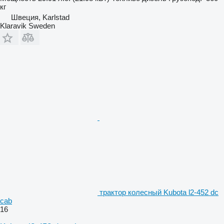
кг
Швеция, Karlstad
Klaravik Sweden
трактор колесный Kubota l2-452 dc
cab
16