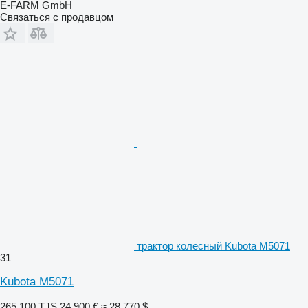
E-FARM GmbH
Связаться с продавцом
трактор колесный Kubota M5071
31
Kubota M5071
265 100 TJS
24 900 €
≈ 28 770 $