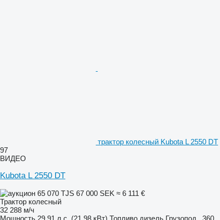
трактор колесный Kubota L 2550 DT
97
ВИДЕО
Kubota L 2550 DT
65 070 TJS
67 000 SEK
≈ 6 111 €
Трактор колесный
32 288 м/ч
Мощность
29.91 л.с. (21.98 кВт)
Топливо
дизель
Грузопод.
360