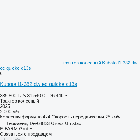
трактор колесный Kubota l1-382 dw
ec quicke c13s
6
Kubota l1-382 dw ec quicke c13s
335 800 TJS
31 540 €
≈ 36 440 $
Трактор колесный
2025
2 000 м/ч
Колесная формула
4x4
Скорость передвижения
25 км/ч
Германия, De-64823 Gross Umstadt
E-FARM GmbH
Связаться с продавцом