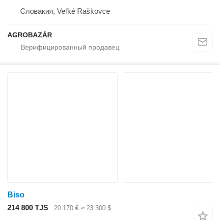
Словакия, Veľké Raškovce
AGROBAZÁR
Biso
214 800 TJS
20 170 €
≈ 23 300 $