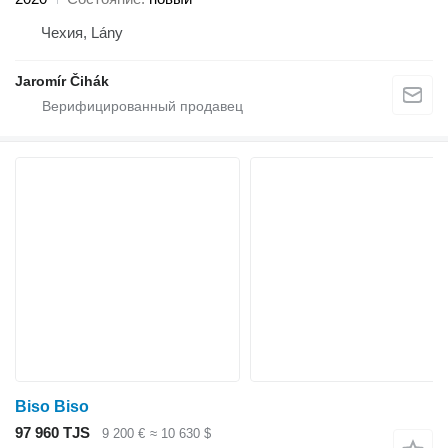
Чехия, Lány
Jaromír Čihák
Biso Biso
97 960 TJS
9 200 €
≈ 10 630 $