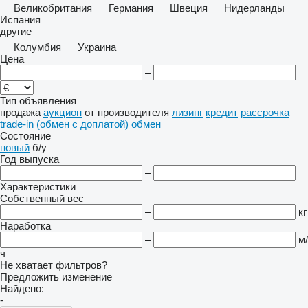
Великобритания
Германия
Швеция
Нидерланды
Испания
другие
Колумбия
Украина
Цена
–
Тип объявления
продажа
аукцион
от производителя
лизинг
кредит
рассрочка
trade-in (обмен с доплатой)
обмен
Состояние
новый
б/у
Год выпуска
–
Характеристики
Собственный вес
–
кг
Наработка
–
м/
ч
Не хватает фильтров?
Предложить изменение
Найдено:
-