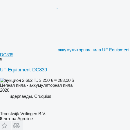
аккумуляторная пила UF Equipment
DC839
9
UF Equipment DC839
2 662 TJS
250 €
≈ 288,90 $
Цепная пила - аккумуляторная пила
2026
Нидерланды, Cruquius
Troostwijk Veilingen B.V.
8
лет на Agroline