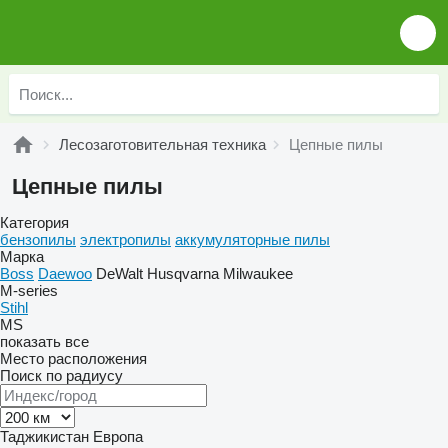
Лесозаготовительная техника
Цепные пилы
Цепные пилы
Категория
бензопилы
электропилы
аккумуляторные пилы
Марка
Boss
Daewoo
DeWalt
Husqvarna
Milwaukee
M-series
Stihl
MS
показать все
Место расположения
Поиск по радиусу
Таджикистан
Европа