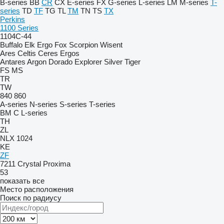
B-series
BB
CR
CX
E-series
FX
G-series
L-series
LM
M-series
T-
series
TD
TF
TG
TL
TM
TN
TS
TX
Perkins
1100 Series
1104C-44
Buffalo
Elk
Ergo
Fox
Scorpion
Wisent
Ares
Celtis
Ceres
Ergos
Antares
Argon
Dorado
Explorer
Silver
Tiger
FS
MS
TR
TW
840
860
A-series
N-series
S-series
T-series
BM
C
L-series
TH
ZL
NLX 1024
KE
ZF
7211
Crystal
Proxima
53
показать все
Место расположения
Поиск по радиусу