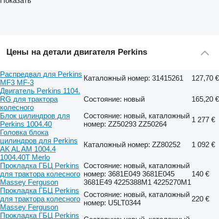
Показать
Цены на детали двигателя Perkins
Распредвал для Perkins
Каталожный номер: 31415261
127,70 €
MF3 MF-3
Двигатель Perkins 1104.
RG для трактора
Состояние: новый
165,20 €
колесного
Блок цилиндров для
Состояние: новый, каталожный
1 277 €
Perkins 1004.40
номер: ZZ50293 ZZ50264
Головка блока
цилиндров для Perkins
Каталожный номер: ZZ80252
1 092 €
AK AL AM 1004.4
1004.40T Merlo
Прокладка ГБЦ Perkins
Состояние: новый, каталожный
для трактора колесного
номер: 3681E049 3681E045
140 €
Massey Ferguson
3681E49 4225388M1 4225270M1
Прокладка ГБЦ Perkins
Состояние: новый, каталожный
для трактора колесного
220 €
номер: U5LT0344
Massey Ferguson
Прокладка ГБЦ Perkins