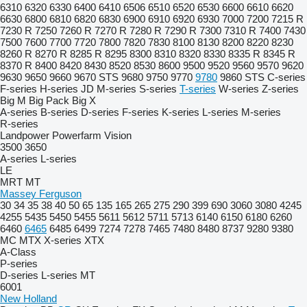
6310
6320
6330
6400
6410
6506
6510
6520
6530
6600
6610
6620
6630
6800
6810
6820
6830
6900
6910
6920
6930
7000
7200
7215 R
7230 R
7250
7260 R
7270 R
7280 R
7290 R
7300
7310 R
7400
7430
7500
7600
7700
7720
7800
7820
7830
8100
8130
8200
8220
8230
8260 R
8270 R
8285 R
8295
8300
8310
8320
8330
8335 R
8345 R
8370 R
8400
8420
8430
8520
8530
8600
9500
9520
9560
9570
9620
9630
9650
9660
9670 STS
9680
9750
9770
9780
9860 STS
C-series
F-series
H-series
JD
M-series
S-series
T-series
W-series
Z-series
Big M
Big Pack
Big X
A-series
B-series
D-series
F-series
K-series
L-series
M-series
R-series
Landpower
Powerfarm
Vision
3500
3650
A-series
L-series
LE
MRT
MT
Massey Ferguson
30
34
35
38
40
50
65
135
165
265
275
290
399
690
3060
3080
4245
4255
5435
5450
5455
5611
5612
5711
5713
6140
6150
6180
6260
6460
6465
6485
6499
7274
7278
7465
7480
8480
8737
9280
9380
MC
MTX
X-series
XTX
A-Class
P-series
D-series
L-series
MT
6001
New Holland