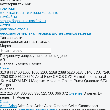
Категория техники
тракторы
минитракторы
тракторы колесные
комбайны
зерноуборочные комбайны
жатки
рапсовые столы
лесозаготовительная техника
другая сельхозтехника
Тип запчасти
оригинальная запчасть
аналог
Марка
По данному запросу ничего не найдено
AR
D series
S series
T series
Case IH
310
844
1460
1660
1680
2166
2188
2388
5120
5130
5140
5150
7240
7250
8010
9120
9240
Axial-Flow
CF
CS
CVX
Farmall
International
JX
MX
MXM
MXU
Magnum
Maxxum
Optum
Puma
Quadtrac
STX
Steiger
W-series
212
215
304
306
308
336
525
906
966
972
C-series
D series
E-
series
TH
V-series
Claas
Ares
Arion
Atles
Atos
Axion
Axos
C-series
Celtis
Commandor
Conspeed
Dominator
Jaguar
Lexion
Medion
Mega
Mercator
Orbis