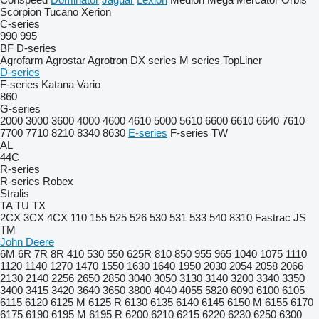
Scorpion
Tucano
Xerion
C-series
990
995
BF
D-series
Agrofarm
Agrostar
Agrotron
DX series
M series
TopLiner
D-series
F-series
Katana
Vario
860
G-series
2000
3000
3600
4000
4600
4610
5000
5610
6600
6610
6640
7610
7700
7710
8210
8340
8630
E-series
F-series
TW
AL
44C
R-series
R-series
Robex
Stralis
TA
TU
TX
2CX
3CX
4CX
110
155
525
526
530
531
533
540
8310
Fastrac
JS
TM
John Deere
6M
6R
7R
8R
410
530
550
625R
810
850
955
965
1040
1075
1110
1120
1140
1270
1470
1550
1630
1640
1950
2030
2054
2058
2066
2130
2140
2256
2650
2850
3040
3050
3130
3140
3200
3340
3350
3400
3415
3420
3640
3650
3800
4040
4055
5820
6090
6100
6105
6115
6120
6125 M
6125 R
6130
6135
6140
6145
6150 M
6155
6170
6175
6190
6195 M
6195 R
6200
6210
6215
6220
6230
6250
6300