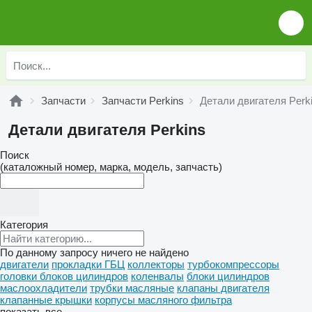
Запчасти
Запчасти Perkins
Детали двигателя Perk
Детали двигателя Perkins
Поиск
(каталожный номер, марка, модель, запчасть)
Категория
По данному запросу ничего не найдено
двигатели
прокладки ГБЦ
коллекторы
турбокомпрессоры
головки блоков цилиндров
коленвалы
блоки цилиндров
маслоохладители
трубки масляные
клапаны двигателя
клапанные крышки
корпусы масляного фильтра
показать все