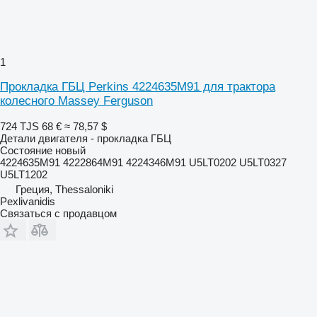
1
Прокладка ГБЦ Perkins 4224635M91 для трактора
колесного Massey Ferguson
724 TJS
68 €
≈ 78,57 $
Детали двигателя - прокладка ГБЦ
Состояние
новый
4224635M91 4222864M91 4224346M91 U5LT0202 U5LT0327
U5LT1202
Греция, Thessaloniki
Pexlivanidis
Связаться с продавцом