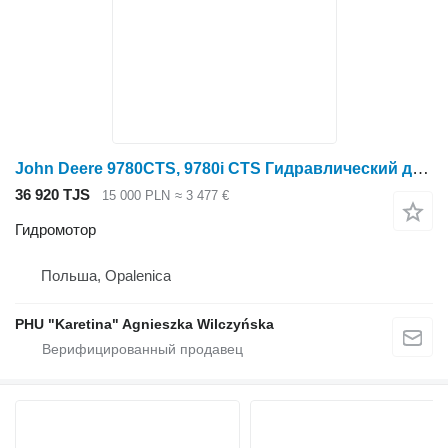
John Deere 9780CTS, 9780i CTS Гидравлический двигатель Гидростатический гидромотор для зерноуборочного комбайна John Deere 9780CTS, 9780i CTS
36 920 TJS
15 000 PLN
≈ 3 477 €
Гидромотор
Польша, Opalenica
PHU "Karetina" Agnieszka Wilczyńska