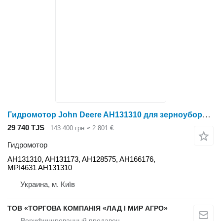
Гидромотор John Deere AH131310 для зерноуборочного комбайна John Deere
29 740 TJS
143 400 грн
≈ 2 801 €
Гидромотор
AH131310, AH131173, AH128575, AH166176,
MPI4631 AH131310
Украина, м. Київ
ТОВ «ТОРГОВА КОМПАНІЯ «ЛАД І МИР АГРО»