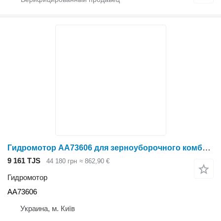
Гидромотор AA73606 для зерноуборочного комбайна John Deere 9500
9 161 TJS
44 180 грн
≈ 862,90 €
Гидромотор
AA73606
Украина, м. Київ