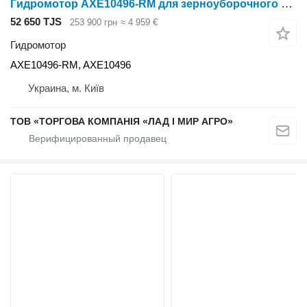
Гидромотор AXE10496-RM для зерноуборочного комбайна John Deere 9470 STS, 9570 STS, 9670 STS
52 650 TJS
253 900 грн
≈ 4 959 €
Гидромотор
AXE10496-RM, AXE10496
Украина, м. Київ
ТОВ «ТОРГОВА КОМПАНІЯ «ЛАД І МИР АГРО»