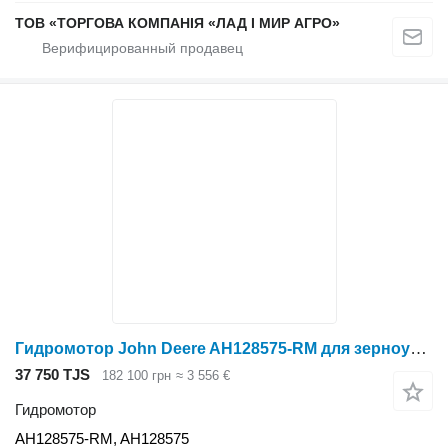
ТОВ «ТОРГОВА КОМПАНІЯ «ЛАД І МИР АГРО»
Гидромотор John Deere AH128575-RM для зерноуборочного комбайна John Deere 9500
37 750 TJS
182 100 грн
≈ 3 556 €
Гидромотор
AH128575-RM, AH128575