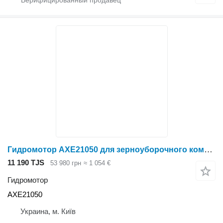
Гидромотор AXE21050 для зерноуборочного комбайна John Deere S550, S650, S660, S660 STS, S670, S670 STS, S670H, S680, S680 STS, S680H, S685, S685H, S690, S690 STS, S690H
11 190 TJS
53 980 грн
≈ 1 054 €
Гидромотор
AXE21050
Украина, м. Київ