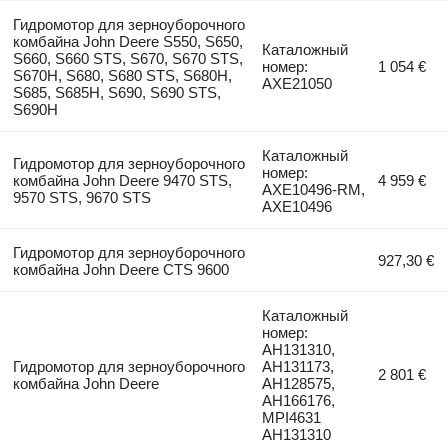
Гидромотор для зерноуборочного
комбайна John Deere S550, S650,
Каталожный
S660, S660 STS, S670, S670 STS,
номер:
1 054 €
S670H, S680, S680 STS, S680H,
AXE21050
S685, S685H, S690, S690 STS,
S690H
Каталожный
Гидромотор для зерноуборочного
номер:
комбайна John Deere 9470 STS,
4 959 €
AXE10496-RM,
9570 STS, 9670 STS
AXE10496
Гидромотор для зерноуборочного
927,30 €
комбайна John Deere CTS 9600
Каталожный
номер:
AH131310,
Гидромотор для зерноуборочного
AH131173,
2 801 €
комбайна John Deere
AH128575,
AH166176,
MPI4631
AH131310