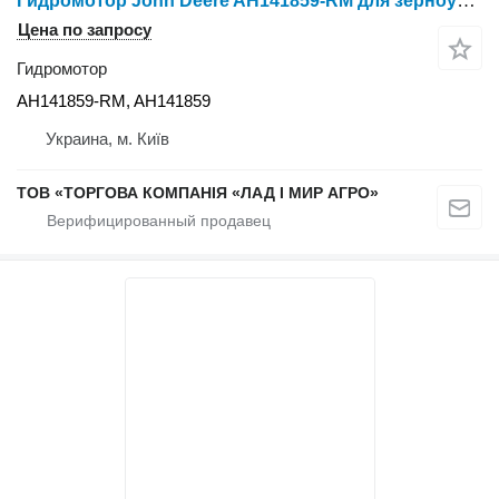
Гидромотор John Deere AH141859-RM для зерноуборочного комбайна John Deere 630F
Цена по запросу
Гидромотор
AH141859-RM, AH141859
Украина, м. Київ
ТОВ «ТОРГОВА КОМПАНІЯ «ЛАД І МИР АГРО»