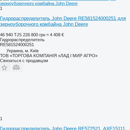
1
Гидрораспределитель John Deere RE581524000251 для
зерноуборочного комбайна John Deere
46 940 TJS
226 800 грн
≈ 4 408 €
Гидрораспределитель
RE581524000251
Украина, м. Київ
ТОВ «ТОРГОВА КОМПАНІЯ «ЛАД І МИР АГРО»
Связаться с продавцом
1
Гидрораспределитель John Deere RE572521, AXE15111,