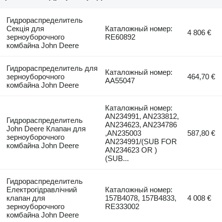
Гидрораспределитель
Cекція для
Каталожный номер:
4 806 €
зерноуборочного
RE60892
комбайна John Deere
Гидрораспределитель для
Каталожный номер:
зерноуборочного
464,70 €
AA55047
комбайна John Deere
Каталожный номер:
AN234991, AN233812,
Гидрораспределитель
AN234623, AN234786
John Deere Клапан для
,AN235003
587,80 €
зерноуборочного
AN234991/(SUB FOR
комбайна John Deere
AN234623 OR )
(SUB...
Гидрораспределитель
Електрогідравлічний
Каталожный номер:
клапан для
157B4078, 157B4833,
4 008 €
зерноуборочного
RE333002
комбайна John Deere