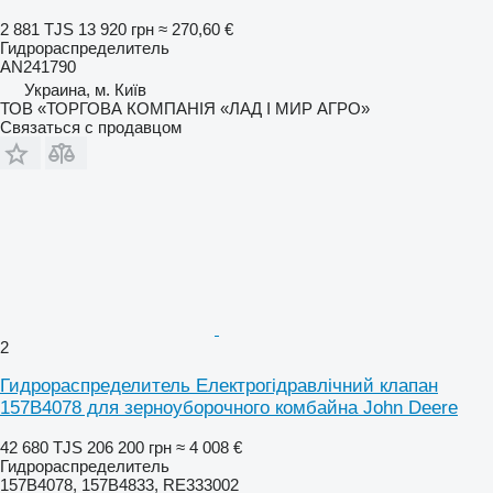
2 881 TJS
13 920 грн
≈ 270,60 €
Гидрораспределитель
AN241790
Украина, м. Київ
ТОВ «ТОРГОВА КОМПАНІЯ «ЛАД І МИР АГРО»
Связаться с продавцом
2
Гидрораспределитель Електрогідравлічний клапан
157B4078 для зерноуборочного комбайна John Deere
42 680 TJS
206 200 грн
≈ 4 008 €
Гидрораспределитель
157B4078, 157B4833, RE333002