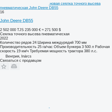
новая сеялка точного высева
пневматическая John Deere DB55
16
John Deere DB55
2 502 000 TJS
235 000 €
≈ 271 500 $
Сеялка точного высева пневматическая
2022
Количество рядов
24
Ширина междурядий
700 мм
Производительность
25 га/час
Объем бункера
3 500 л
Рабочая
скорость
19 км/ч
Требуемая мощность трактора
380 л.с.
Венгрия, Inárcs
Связаться с продавцом