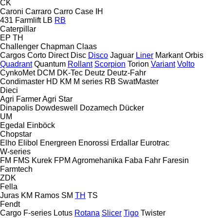
CK
Caroni
Carraro
Carro
Case IH
431
Farmlift
LB
RB
Caterpillar
EP
TH
Challenger
Chapman
Claas
Cargos
Corto
Direct Disc
Disco
Jaguar
Liner
Markant
Orbis
Quadrant
Quantum
Rollant
Scorpion
Torion
Variant
Volto
CynkoMet
DCM
DK-Tec
Deutz
Deutz-Fahr
Condimaster
HD
KM
M series
RB
SwatMaster
Dieci
Agri Farmer
Agri Star
Dinapolis
Dowdeswell
Dozamech
Dücker
UM
Egedal
Einböck
Chopstar
Elho
Elibol
Energreen
Enorossi
Erdallar
Eurotrac
W-series
FM
FMS Kurek
FPM Agromehanika
Faba
Fahr
Faresin
Farmtech
ZDK
Fella
Juras
KM
Ramos
SM
TH
TS
Fendt
Cargo
F-series
Lotus
Rotana
Slicer
Tigo
Twister