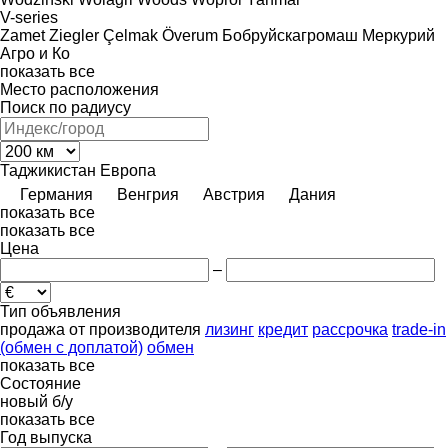
V-series
Zamet
Ziegler
Çelmak
Överum
Бобруйскагромаш
Меркурий
Агро и Ко
показать все
Место расположения
Поиск по радиусу
Таджикистан
Европа
Германия
Венгрия
Австрия
Дания
показать все
показать все
Цена
–
Тип объявления
продажа
от производителя
лизинг
кредит
рассрочка
trade-in
(обмен с доплатой)
обмен
показать все
Состояние
новый
б/у
показать все
Год выпуска