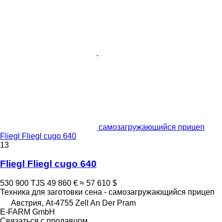
самозагружающийся прицеп
Fliegl Fliegl cugo 640
13
Fliegl Fliegl cugo 640
530 900 TJS
49 860 €
≈ 57 610 $
Техника для заготовки сена - самозагружающийся прицеп
Австрия, At-4755 Zell An Der Pram
E-FARM GmbH
Связаться с продавцом