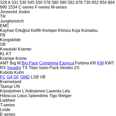
328 A
331
530
545
550
578
580
590
592
678
730
852
854
864
990
1534
C-series
F-series
M-series
Jonsered
Joskin
TR
Jungheinrich
EMC
Kayhan Ertuğrul
Kellfri
Kemper
Klimza
Koja
Komatsu
FB
Kongskilde
SB
Kowalski
Kramer
KL
KT
Krampe
Krone
AMT
Big M
Big Pack
Comprima
Easycut
Fortima
KR
KW
KWT
RX
Swadro
TX
Titan
Vario Pack
Vendro
ZX
Kubota
Kuhn
FC
GA
GF
GMD
LSB
VB
Kverneland
Taarup
UN
Kässbohrer
L'Artésienne
Laverda
Lely
Hibiscus
Lotus
Splendimo
Tigo
Welger
Liebherr
T-series
Linde
E-series