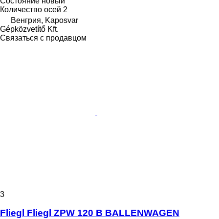
Состояние
новый
Количество осей
2
Венгрия, Kaposvar
Gépközvetítő Kft.
Связаться с продавцом
3
Fliegl Fliegl ZPW 120 B BALLENWAGEN