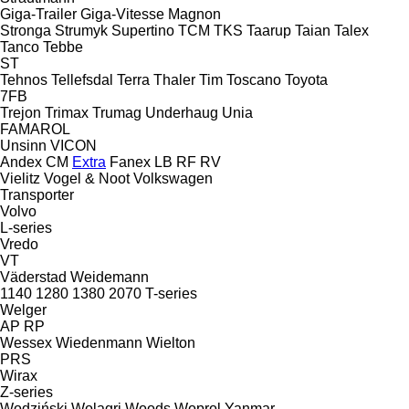
Giga-Trailer
Giga-Vitesse
Magnon
Stronga
Strumyk
Supertino
TCM
TKS
Taarup
Taian
Talex
Tanco
Tebbe
ST
Tehnos
Tellefsdal
Terra
Thaler
Tim
Toscano
Toyota
7FB
Trejon
Trimax
Trumag
Underhaug
Unia
FAMAROL
Unsinn
VICON
Andex
CM
Extra
Fanex
LB
RF
RV
Vielitz
Vogel & Noot
Volkswagen
Transporter
Volvo
L-series
Vredo
VT
Väderstad
Weidemann
1140
1280
1380
2070
T-series
Welger
AP
RP
Wessex
Wiedenmann
Wielton
PRS
Wirax
Z-series
Wodziński
Wolagri
Woods
Woprol
Yanmar