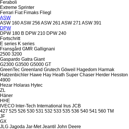
Feraboli
Extreme
Sprinter
Ferrari
Fiat
Fimaks
Fliegl
ASW
ASW 160
ASW 256
ASW 261
ASW 271
ASW 391
DPW
DPW 180 B
DPW 210
DPW 240
Fortschritt
E series
K series
Fransgård
GMR
Gallignani
2500
3200
Gaspardo
Gatra
Giant
G2300
G3500
G5000
GT
GreenTec
Greenland
Grutech
Göweil
Hagedorn
Harmak
Hatzenbichler
Hawe
Hay
Heath Super Chaser
Herder
Hesston
4900
Hezar
Holaras
Hytec
ZL
Häner
HHE
IVECO
Inter-Tech
International
Irus
JCB
427
525
526
530
531
532
533
535
536
540
541
560
TM
JF
GX
JLG
Jagoda
Jar-Met
Jeantil
John Deere