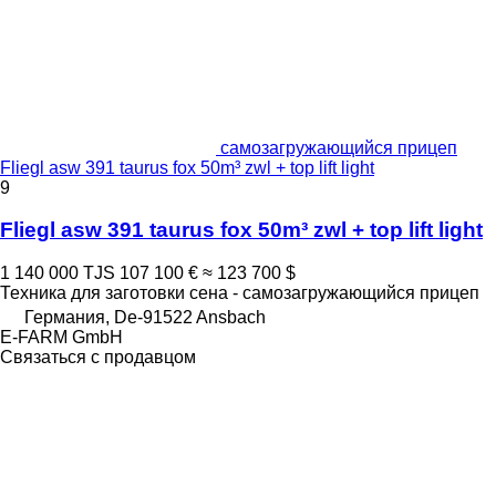
самозагружающийся прицеп
Fliegl asw 391 taurus fox 50m³ zwl + top lift light
9
Fliegl asw 391 taurus fox 50m³ zwl + top lift light
1 140 000 TJS
107 100 €
≈ 123 700 $
Техника для заготовки сена - самозагружающийся прицеп
Германия, De-91522 Ansbach
E-FARM GmbH
Связаться с продавцом