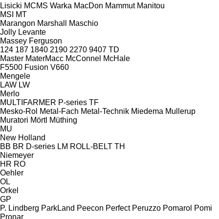
Lisicki
MCMS Warka
MacDon
Mammut
Manitou
MSI
MT
Marangon
Marshall
Maschio
Jolly
Levante
Massey Ferguson
124
187
1840
2190
2270
9407
TD
Master
MaterMacc
McConnel
McHale
F5500
Fusion
V660
Mengele
LAW
LW
Merlo
MULTIFARMER
P-series
TF
Mesko-Rol
Metal-Fach
Metal-Technik
Miedema
Mullerup
Muratori
Mörtl
Müthing
MU
New Holland
BB
BR
D-series
LM
ROLL-BELT
TH
Niemeyer
HR
RO
Oehler
OL
Orkel
GP
P. Lindberg
ParkLand
Peecon
Perfect
Peruzzo
Pomarol
Pomi
Pronar