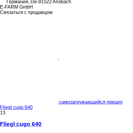
Германия, De-91522 Ansbach
E-FARM GmbH
Связаться с продавцом
самозагружающийся прицеп
Fliegl cugo 640
13
Fliegl cugo 640