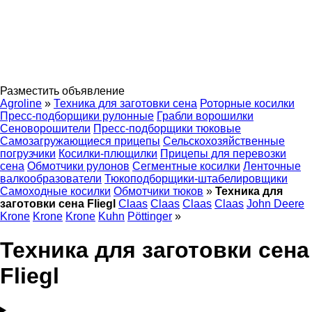
Разместить объявление
Agroline
»
Техника для заготовки сена
Роторные косилки
Пресс-подборщики рулонные
Грабли ворошилки
Сеноворошители
Пресс-подборщики тюковые
Самозагружающиеся прицепы
Сельскохозяйственные
погрузчики
Косилки-плющилки
Прицепы для перевозки
сена
Обмотчики рулонов
Сегментные косилки
Ленточные
валкообразователи
Тюкоподборщики-штабелировщики
Самоходные косилки
Обмотчики тюков
»
Техника для
заготовки сена Fliegl
Claas
Claas
Claas
Claas
John Deere
Krone
Krone
Krone
Kuhn
Pöttinger
»
Техника для заготовки сена
Fliegl