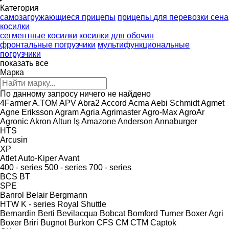
Категория
самозагружающиеся прицепы
прицепы для перевозки сена
косилки
сегментные косилки
косилки для обочин
фронтальные погрузчики
мультифункциональные
погрузчики
показать все
Марка
По данному запросу ничего не найдено
4Farmer
A.TOM
APV
Abra2
Accord
Acma
Aebi Schmidt
Agmet
Agne Eriksson
Agram
Agria
Agrimaster
Agro-Max
AgroAr
Agronic
Akron
Altun Iş
Amazone
Anderson
Annaburger
HTS
Arcusin
XP
Atlet
Auto-Kiper
Avant
400 - series
500 - series
700 - series
BCS
BT
SPE
Banrol
Belair
Bergmann
HTW
K - series
Royal
Shuttle
Bernardin
Berti
Bevilacqua
Bobcat
Bomford Turner
Boxer Agri
Boxer
Briri
Bugnot
Burkon
CFS
CM
CTM
Captok