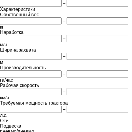
–
Характеристики
Собственный вес
–
кг
Наработка
–
м/ч
Ширина захвата
–
м
Производительность
–
га/час
Рабочая скорость
–
км/ч
Требуемая мощность трактора
–
л.с.
Оси
Подвеска
пневмо/пневмо