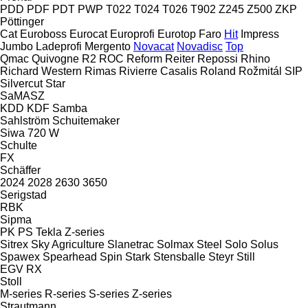
PDD
PDF
PDT
PWP
T022
T024
T026
T902
Z245
Z500
ZKP
Pöttinger
Cat
Euroboss
Eurocat
Europrofi
Eurotop
Faro
Hit
Impress
Jumbo
Ladeprofi
Mergento
Novacat
Novadisc
Top
Qmac
Quivogne
R2
ROC
Reform
Reiter
Repossi
Rhino
Richard Western
Rimas
Rivierre Casalis
Roland
Rožmitál
SIP
Silvercut
Star
SaMASZ
KDD
KDF
Samba
Sahlström
Schuitemaker
Siwa 720 W
Schulte
FX
Schäffer
2024
2028
2630
3650
Serigstad
RBK
Sipma
PK
PS
Tekla
Z-series
Sitrex
Sky Agriculture
Slanetrac
Solmax Steel
Solo
Solus
Spawex
Spearhead
Spin
Stark
Stensballe
Steyr
Still
EGV
RX
Stoll
M-series
R-series
S-series
Z-series
Strautmann