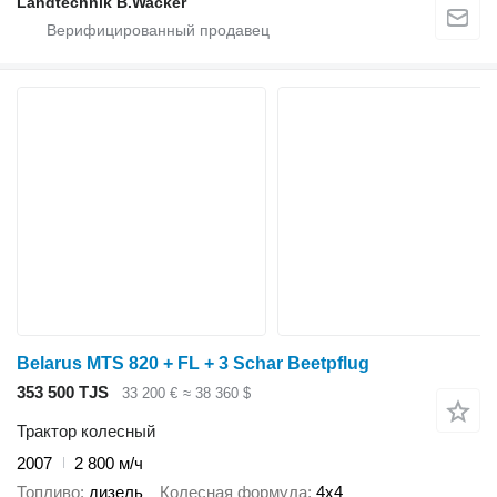
Landtechnik B.Wacker
Belarus MTS 820 + FL + 3 Schar Beetpflug
353 500 TJS
33 200 €
≈ 38 360 $
Трактор колесный
2007
2 800 м/ч
Топливо
дизель
Колесная формула
4x4