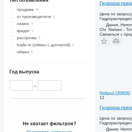
Тип объявления
Гидрораспред
продажа
Цена по запросу
от производителя
Гидрораспредел
лизинг
Дания, Hemm
Chr. Nielsen - T
кредит
Связаться с пр
рассрочка
trade-in (обмен с доплатой)
обмен
Год выпуска
–
Holland CR9090
12
Гидрораспред
Цена по запросу
Гидрораспредел
Не хватает фильтров?
Дания, Hemm
Предложить изменение