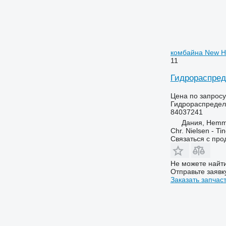
комбайна New H
11
Гидрораспред
Цена по запросу
Гидрораспредел
84037241
Дания, Hemm
Chr. Nielsen - T
Связаться с пр
Не можете найти
Отправьте заявк
Заказать запчас