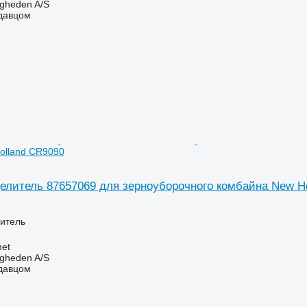
ingheden A/S
одавцом
olland CR9090
елитель 87657069 для зерноуборочного комбайна New H
итель
et
ingheden A/S
одавцом