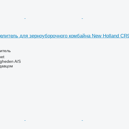
елитель для зерноуборочного комбайна New Holland CR
итель
et
ingheden A/S
одавцом