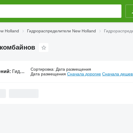
w Holland
Гидрораспределители New Holland
Гидрораспреде
 комбайнов
Сортировка
:
Дата размещения
ений:
Гидрораспределители New Holland для комбайнов
Дата размещения
Сначала дорогие
Сначала деше