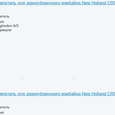
елитель для зерноуборочного комбайна New Holland CR
итель
et
ingheden A/S
одавцом
елитель для зерноуборочного комбайна New Holland CR
итель
et