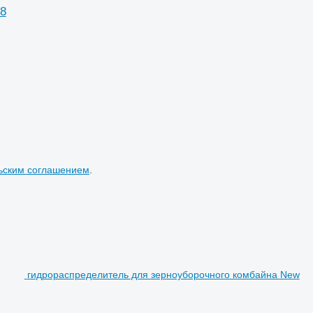
68
ьским соглашением
.
гидрораспределитель для зерноуборочного комбайна New