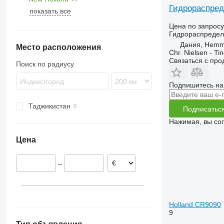
Гидрораспред
показать все
7250
40
CR
7350
7274
FX
CR9090
Цена по запросу
Гидрораспредел
7450
7278
TF
FX 38
Дания, Hemm
Место расположения
7780
9280
TX
FX 60
TF78
Chr. Nielsen - T
8600
FX 375
TX65
Связаться с пр
Поиск по радиусу
9500
TX68
9780
Подпишитесь на
T-series
Таджикистан
Подписатьс
Нажимая, вы со
Цена
–
Holland CR9090
9