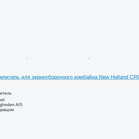
елитель для зерноуборочного комбайна New Holland CR
итель
et
ingheden A/S
одавцом