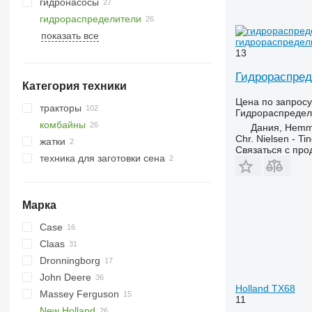
гидронасосы
гидрораспределители
показать все
гидрораспредел
13
Гидрораспред
Категория техники
Цена по запросу
тракторы
Гидрораспредел
комбайны
тракторы колесные
Дания, Hemm
Chr. Nielsen - T
жатки
зерноуборочные комбайны
Связаться с пр
техника для заготовки сена
кормоуборочные комбайны
жатки зерновые
кукурузоуборочные комбайны
Марка
Case
2388
Claas
8010
Dronningborg
9120
Dominator
John Deere
Jaguar
D-series
Holland TX68
Massey Ferguson
Lexion
965
Big X
11
New Holland
Mega
2054
38