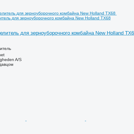
итель для зерноуборочного комбайна New Holland TX68
елитель для зерноуборочного комбайна New Holland TX
итель
et
ingheden A/S
одавцом