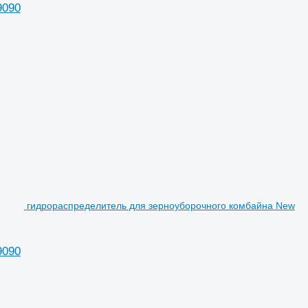
9090
гидрораспределитель для зерноуборочного комбайна New
9090