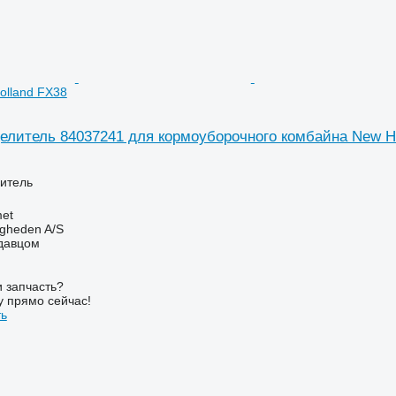
olland FX38
елитель 84037241 для кормоуборочного комбайна New H
итель
et
ingheden A/S
одавцом
 запчасть?
у прямо сейчас!
ть