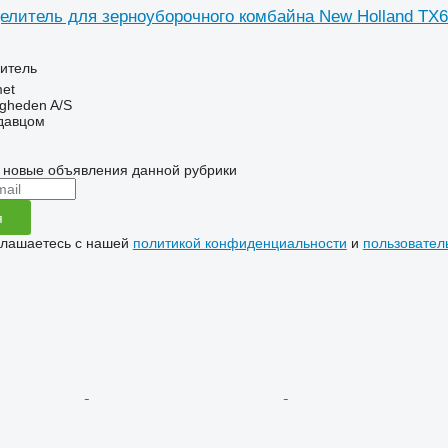
елитель для зерноуборочного комбайна New Holland TX
итель
et
ingheden A/S
одавцом
 новые объявления данной рубрики
я
глашаетесь с нашей
политикой конфиденциальности
и
пользовател