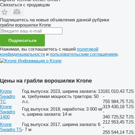
Связаться с продавцом
Подпишитесь на новые объявления данной рубрики
грабли ворошилки
Krone
Подписаться
Нажимая, вы соглашаетесь с нашей
политикой
конфиденциальности
и
пользовательским соглашением
.
Информация о Krone
Цены на грабли ворошилки Krone
Krone
Год выпуска: 2023, ширина захвата: 13
181 010,43 TJS
Swadro
м, требуемая мощность трактора: 50
-
TC
л.с.
755 984,75 TJS
Krone
319 430,18 TJS
Год выпуска: 2018, наработка: 3 000 м/
Swadro
-
ч, ширина захвата: 14 м
1400
340 725,52 TJS
212 953,45 TJS
Krone
Год выпуска: 2017, ширина захвата: 6
-
Swadro TS
- 7 м
255 544,14 TJS