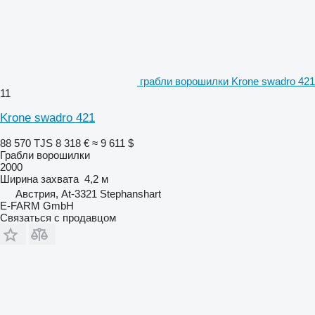
грабли ворошилки Krone swadro 421
11
Krone swadro 421
88 570 TJS
8 318 €
≈ 9 611 $
Грабли ворошилки
2000
Ширина захвата
4,2 м
Австрия, At-3321 Stephanshart
E-FARM GmbH
Связаться с продавцом