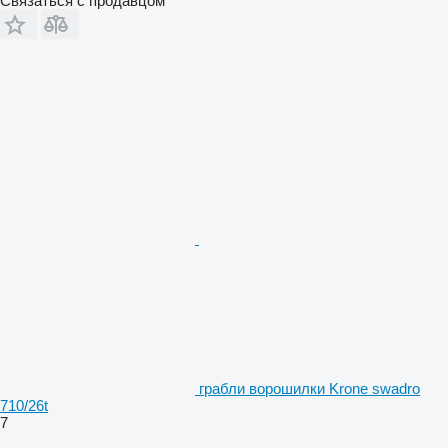
Связаться с продавцом
грабли ворошилки Krone swadro
710/26t
7