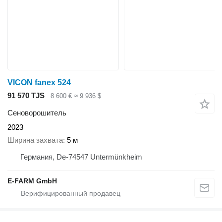
VICON fanex 524
91 570 TJS
8 600 €
≈ 9 936 $
Сеноворошитель
2023
Ширина захвата
5 м
Германия, De-74547 Untermünkheim
E-FARM GmbH