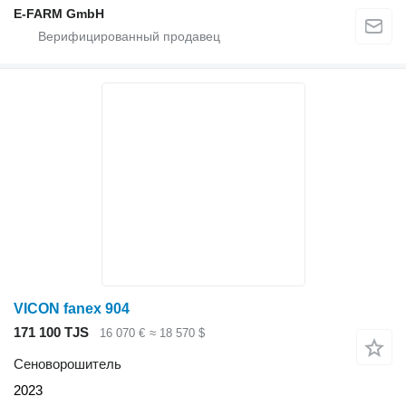
E-FARM GmbH
VICON fanex 904
171 100 TJS
16 070 €
≈ 18 570 $
Сеноворошитель
2023