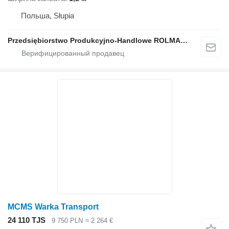
Польша, Słupia
Przedsiębiorstwo Produkcyjno-Handlowe ROLMAPOL Marcin Dziekan
MCMS Warka Transport
24 110 TJS
9 750 PLN
≈ 2 264 €