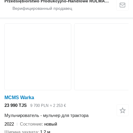
Przedsiębiorstwo Produkcyjno-Handlowe ROLMAPOL Marcin Dziekan
MCMS Warka
23 990 TJS
9 700 PLN
≈ 2 253 €
Мульчирователь - мульчер для трактора
2022
Состояние
новый
Ширина захвата
1,2 м