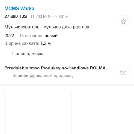
MCMS Warka
27 690 TJS
11 200 PLN
≈ 2 601 €
Мульчирователь - мульчер для трактора
2022
Состояние
новый
Ширина захвата
1,2 м
Польша, Słupia
Przedsiębiorstwo Produkcyjno-Handlowe ROLMAPOL Marcin Dziekan