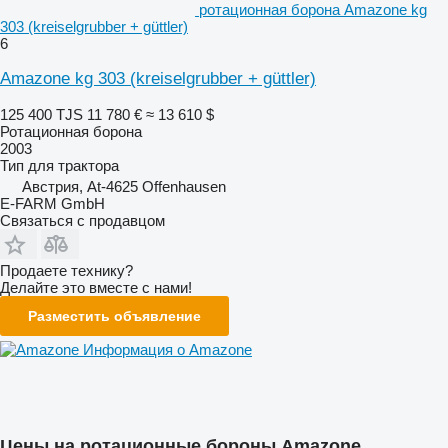
ротационная борона Amazone kg
303 (kreiselgrubber + güttler)
6
Amazone kg 303 (kreiselgrubber + güttler)
125 400 TJS
11 780 €
≈ 13 610 $
Ротационная борона
2003
Тип
для трактора
Австрия, At-4625 Offenhausen
E-FARM GmbH
Связаться с продавцом
Продаете технику?
Делайте это вместе с нами!
Разместить объявление
Информация о Amazone
Цены на ротационные бороны Amazone