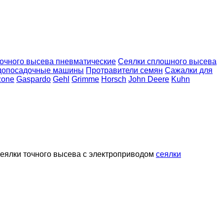
точного высева пневматические
Сеялки сплошного высева
допосадочные машины
Протравители семян
Сажалки для
one
Gaspardo
Gehl
Grimme
Horsch
John Deere
Kuhn
сеялки точного высева с электроприводом
сеялки