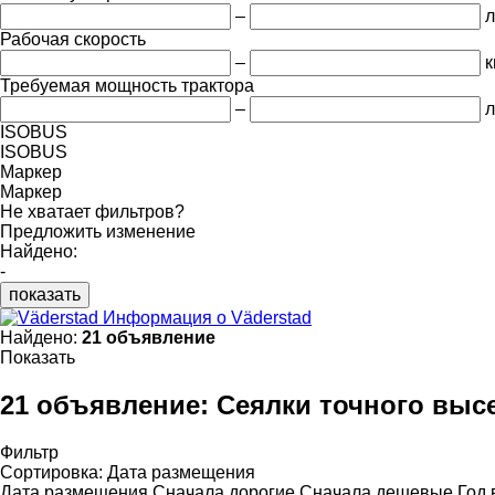
–
л
Рабочая скорость
–
к
Требуемая мощность трактора
–
л
ISOBUS
ISOBUS
Маркер
Маркер
Не хватает фильтров?
Предложить изменение
Найдено:
-
показать
Информация о Väderstad
Найдено:
21 объявление
Показать
21 объявление:
Сеялки точного выс
Фильтр
Сортировка
:
Дата размещения
Дата размещения
Сначала дорогие
Сначала дешевые
Год 