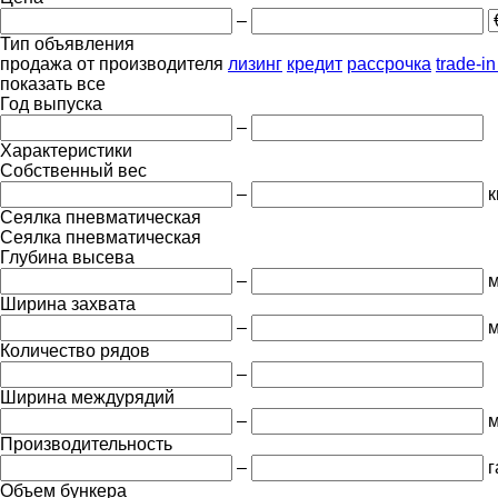
–
Тип объявления
продажа
от производителя
лизинг
кредит
рассрочка
trade-i
показать все
Год выпуска
–
Характеристики
Собственный вес
–
к
Сеялка пневматическая
Сеялка пневматическая
Глубина высева
–
Ширина захвата
–
Количество рядов
–
Ширина междурядий
–
Производительность
–
г
Объем бункера