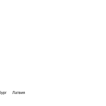
бург
Латвия