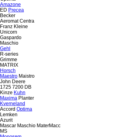
Amazone
ED
Precea
Becker
Aeromat
Centra
Franz Kleine
Unicorn
Gaspardo
Maschio
Gehl
R-series
Grimme
MATRIX
Horsch
Maestro
Maistro
John Deere
1725
7200
DB
Kinze
Kuhn
Maxima
Planter
Kverneland
Accord
Optima
Lemken
Azurit
Mascar
Maschio
MaterMacc
MS
Monosem