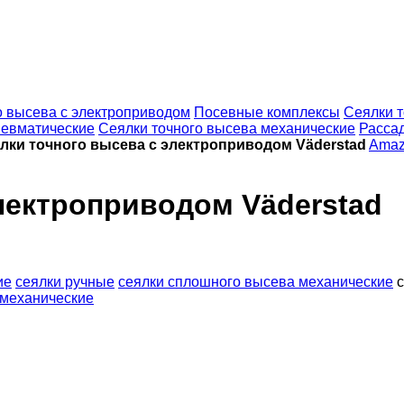
о высева с электроприводом
Посевные комплексы
Сеялки 
невматические
Сеялки точного высева механические
Расса
лки точного высева с электроприводом Väderstad
Amaz
лектроприводом Väderstad
ие
сеялки ручные
сеялки сплошного высева механические
 механические