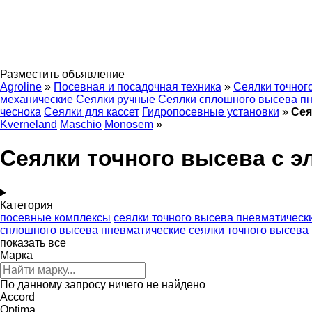
Разместить объявление
Agroline
»
Посевная и посадочная техника
»
Сеялки точног
механические
Сеялки ручные
Сеялки сплошного высева п
чеснока
Сеялки для кассет
Гидропосевные установки
»
Сея
Kverneland
Maschio
Monosem
»
Сеялки точного высева с э
Категория
посевные комплексы
сеялки точного высева пневматическ
сплошного высева пневматические
сеялки точного высева
показать все
Марка
По данному запросу ничего не найдено
Accord
Optima