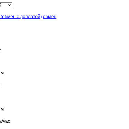
n (обмен с доплатой)
обмен
г
мм
м
мм
а/час