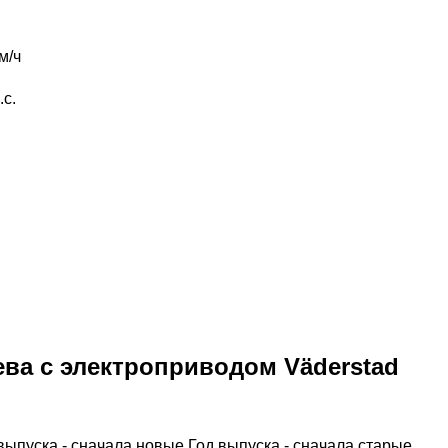
м/ч
.с.
ева с электроприводом Väderstad
выпуска - сначала новые
Год выпуска - сначала старые