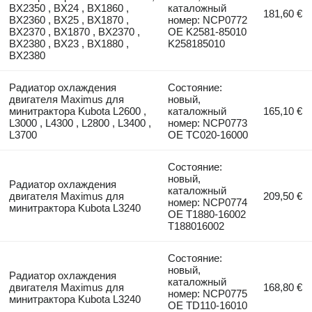
BX2350 , BX24 , BX1860 ,
каталожный
181,60 €
BX2360 , BX25 , BX1870 ,
номер: NCP0772
BX2370 , BX1870 , BX2370 ,
OE K2581-85010
BX2380 , BX23 , BX1880 ,
K258185010
BX2380
Радиатор охлаждения
Состояние:
двигателя Maximus для
новый,
минитрактора Kubota L2600 ,
каталожный
165,10 €
L3000 , L4300 , L2800 , L3400 ,
номер: NCP0773
L3700
OE TC020-16000
Состояние:
новый,
Радиатор охлаждения
каталожный
двигателя Maximus для
209,50 €
номер: NCP0774
минитрактора Kubota L3240
OE T1880-16002
T188016002
Состояние:
новый,
Радиатор охлаждения
каталожный
двигателя Maximus для
168,80 €
номер: NCP0775
минитрактора Kubota L3240
OE TD110-16010