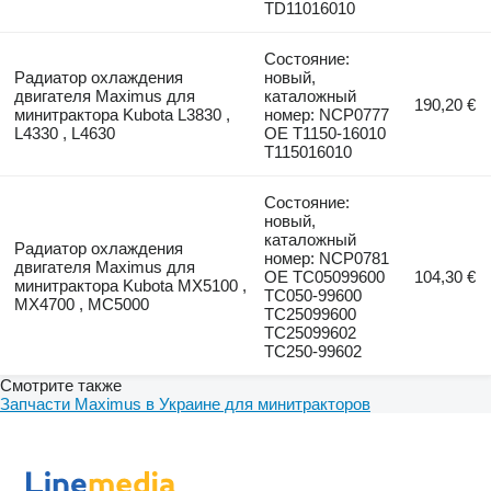
TD11016010
Состояние:
Радиатор охлаждения
новый,
двигателя Maximus для
каталожный
190,20 €
минитрактора Kubota L3830 ,
номер: NCP0777
L4330 , L4630
OE T1150-16010
T115016010
Состояние:
новый,
каталожный
Радиатор охлаждения
номер: NCP0781
двигателя Maximus для
OE TC05099600
104,30 €
минитрактора Kubota MX5100 ,
TC050-99600
MX4700 , MC5000
TC25099600
TC25099602
TC250-99602
Смотрите также
Запчасти Maximus в Украине для минитракторов