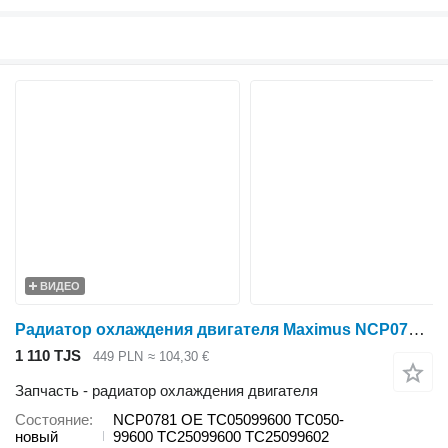
ВИДЕО
Радиатор охлаждения двигателя Maximus NCP0781 для минитрактора Kubota MX5100 , MX4700 , MC5000
1 110 TJS
449 PLN
≈ 104,30 €
Запчасть - радиатор охлаждения двигателя
Состояние
NCP0781 OE TC05099600 TC050-
новый
99600 TC25099600 TC25099602