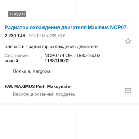
ВИДЕО
Радиатор охлаждения двигателя Maximus NCP0774 для минитрактора Kubota L3240
2 230 TJS
902 PLN
≈ 209,50 €
Запчасть - радиатор охлаждения двигателя
Состояние
NCP0774 OE T1880-16002
новый
T188016002
Польша, Kargowa
P.W. MAXIMUS Piotr Maksymów