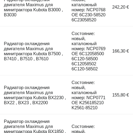
двигателя Maximus для
каталожный
242,20 €
минитрактора Kubota B3000 ,
номер: NCP0768
B3030
OE 6C230-58520
6C23058520
Состояние:
новый,
Радиатор охлаждения
каталожный
двигателя Maximus для
номер: NCP0769
166,30 €
минитрактора Kubota B7500 ,
OE 6C12058500
B7410 , B7510 , B7610
6C120-58500
6C12058502
6C120-58502
Состояние:
Радиатор охлаждения
новый,
двигателя Maximus для
каталожный
155,80 €
минитрактора Kubota BX2230 ,
номер: NCP0771
BX22 , BX23 , BX2200
OE K256185210
K2561-85210
Радиатор охлаждения
двигателя Maximus для
Состояние:
минитрактора Kubota BX1850 ,
новый,