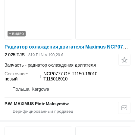
ВИДЕО
Радиатор охлаждения двигателя Maximus NCP0777 для минитрактора Kubota L3830 , L4330 , L4630
2 025 TJS
819 PLN
≈ 190,20 €
Запчасть - радиатор охлаждения двигателя
Состояние
NCP0777 OE T1150-16010
новый
T115016010
Польша, Kargowa
P.W. MAXIMUS Piotr Maksymów