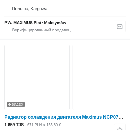
Польша, Kargowa
P.W. MAXIMUS Piotr Maksymów
ВИДЕО
Радиатор охлаждения двигателя Maximus NCP0771 для минитрактора Kubota BX2230 , BX22 , BX23 , BX2200
1 659 TJS
671 PLN
≈ 155,80 €