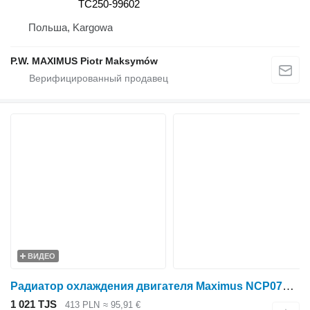
TC250-99602
Польша, Kargowa
P.W. MAXIMUS Piotr Maksymów
ВИДЕО
Радиатор охлаждения двигателя Maximus NCP0778 для минитрактора Kubota L4400
1 021 TJS
413 PLN
≈ 95,91 €