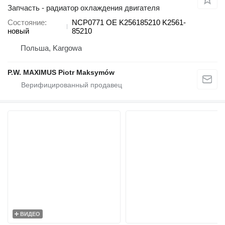
Запчасть - радиатор охлаждения двигателя
Состояние
NCP0771 OE K256185210 K2561-
новый
85210
Польша, Kargowa
P.W. MAXIMUS Piotr Maksymów
ВИДЕО