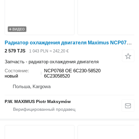
ВИДЕО
Радиатор охлаждения двигателя Maximus NCP0768 для минитрактора Kubota B3000 , B3030
2 579 TJS
1 043 PLN
≈ 242,20 €
Запчасть - радиатор охлаждения двигателя
Состояние
NCP0768 OE 6C230-58520
новый
6C23058520
Польша, Kargowa
P.W. MAXIMUS Piotr Maksymów