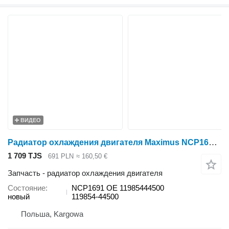
ВИДЕО
Радиатор охлаждения двигателя Maximus NCP1691 для минитрактора Yanmar F190 F210 F230
1 709 TJS
691 PLN
≈ 160,50 €
Запчасть - радиатор охлаждения двигателя
Состояние
NCP1691 OE 11985444500
новый
119854-44500
Польша, Kargowa