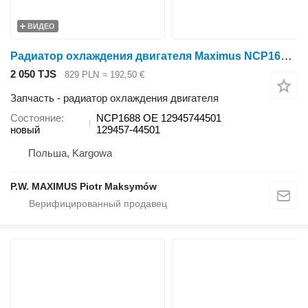
ВИДЕО
Радиатор охлаждения двигателя Maximus NCP1688 для минитрактора Yanmar US40 US46 US50
2 050 TJS
829 PLN
≈ 192,50 €
Запчасть - радиатор охлаждения двигателя
Состояние
NCP1688 OE 12945744501
новый
129457-44501
Польша, Kargowa
P.W. MAXIMUS Piotr Maksymów