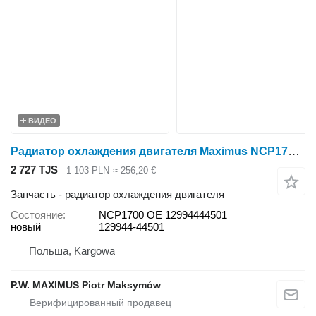
ВИДЕО
Радиатор охлаждения двигателя Maximus NCP1700 для минитрактора Yanmar F14B
2 727 TJS
1 103 PLN
≈ 256,20 €
Запчасть - радиатор охлаждения двигателя
Состояние
NCP1700 OE 12994444501
новый
129944-44501
Польша, Kargowa
P.W. MAXIMUS Piotr Maksymów