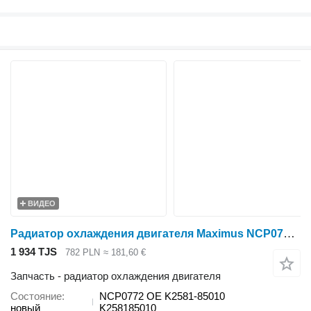
ВИДЕО
Радиатор охлаждения двигателя Maximus NCP0772 для минитрактора Kubota BX1850 , BX2350 , BX24 , BX1860 , BX2360 , BX25 , BX1870 , BX2370 , BX1870 , BX2370 , BX2380 , BX23 , BX1880 , BX2380
1 934 TJS
782 PLN
≈ 181,60 €
Запчасть - радиатор охлаждения двигателя
Состояние
NCP0772 OE K2581-85010
новый
K258185010