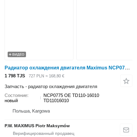
ВИДЕО
Радиатор охлаждения двигателя Maximus NCP0775 для минитрактора Kubota L3240
1 798 TJS
727 PLN
≈ 168,80 €
Запчасть - радиатор охлаждения двигателя
Состояние
NCP0775 OE TD110-16010
новый
TD11016010
Польша, Kargowa
P.W. MAXIMUS Piotr Maksymów