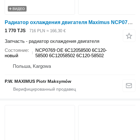
ВИДЕО
Радиатор охлаждения двигателя Maximus NCP0769 для минитрактора Kubota B7500 , B7410 , B7510 , B7610
1 770 TJS
716 PLN
≈ 166,30 €
Запчасть - радиатор охлаждения двигателя
Состояние
NCP0769 OE 6C12058500 6C120-
новый
58500 6C12058502 6C120-58502
Польша, Kargowa
P.W. MAXIMUS Piotr Maksymów