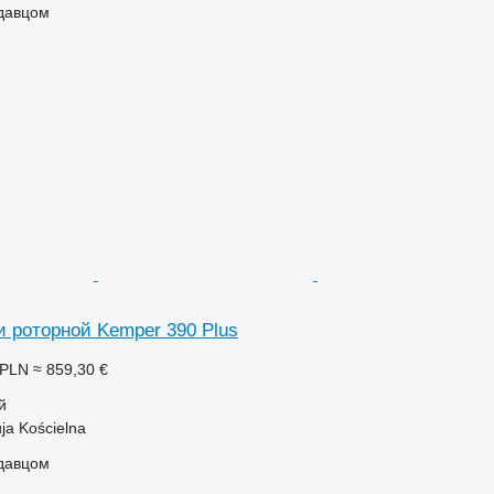
одавцом
и роторной Kemper 390 Plus
 PLN
≈ 859,30 €
й
ja Kościelna
одавцом