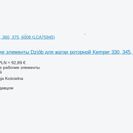
, 360, 375, 6008 (LCA75945)
е элементы Dziób для жатки роторной Kemper 330, 345, 
PLN
≈ 92,89 €
ие рабочие элементы
й
ja Kościelna
одавцом