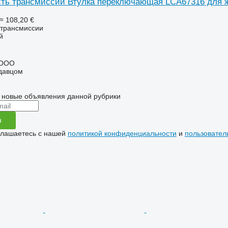
сть трансмиссии Втулка переключающая LCA67316 для ж
≈ 108,20 €
 трансмиссии
й
 ООО
одавцом
 новые объявления данной рубрики
я
глашаетесь с нашей
политикой конфиденциальности
и
пользовател