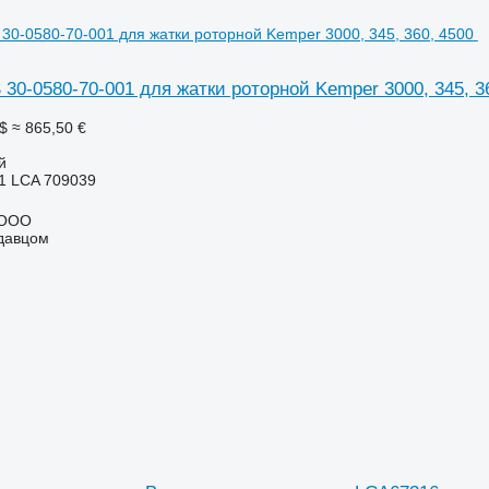
30-0580-70-001 для жатки роторной Kemper 3000, 345, 3
$
≈ 865,50 €
й
1 LCA 709039
 ООО
одавцом