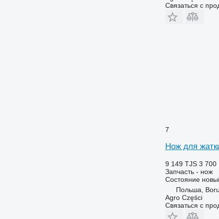
Связаться с пр
7
Нож для жатк
9 149 TJS
3 700
Запчасть - нож
Состояние
новы
Польша, Boru
Agro Części
Связаться с пр