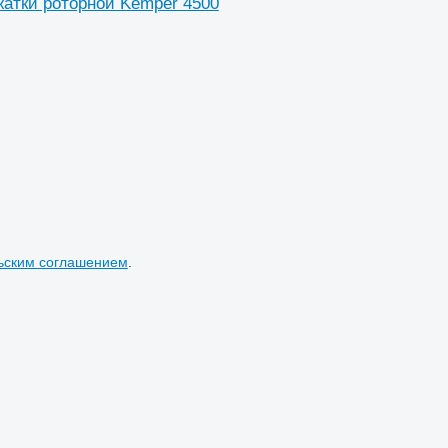
атки роторной Kemper 4500
ьским соглашением
.