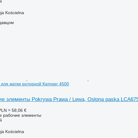
й
ja Kościelna
одавцом
 для жатки роторной Kemper 4500
ие элементы Pokrywa Prawa / Lewa, Osłona paska LCA67
PLN
≈ 58,06 €
ие рабочие элементы
й
ja Kościelna