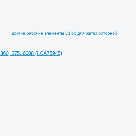
другие рабочие элементы Dziób для жатки роторной
360, 375, 6008 (LCA75945)