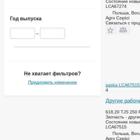
Состояние
новы
LCA67274
Польша, Boru
Agro Części
Год выпуска
Связаться с пр
–
Не хватает фильтров?
Предложить изменение
paska LCA67515
4
Другие рабоч
618,20 TJS
250 
Запчасть - друг
Состояние
новы
LCA67515
Польша, Boru
Agro Części