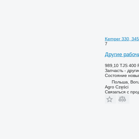
Kemper 330, 345
7
Другие рабочи
989,10 TJS
400 
Запчасть - друг
Состояние
новы
Польша, Boru
Agro Części
Связаться с пр