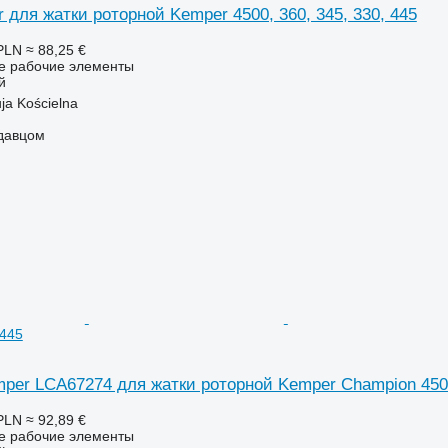
для жатки роторной Kemper 4500, 360, 345, 330, 445
PLN
≈ 88,25 €
ие рабочие элементы
й
ja Kościelna
одавцом
 445
per LCA67274 для жатки роторной Kemper Champion 450
PLN
≈ 92,89 €
ие рабочие элементы