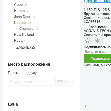
Другая запча
Claas
1 152 TJS
125 $
Holmer
Lexion
Другая запчасть
John Deere
Orbis
Состояние
новы
LCA67316
Kemper
Tucano
Узбекистан
Vario
Champion
AGRAVIS TECH
New Holland
Связаться с пр
Ropa
показать все
Подпишитесь на
Подписатьс
Место расположения
Нажимая, вы со
Поиск по радиусу
Цена
3