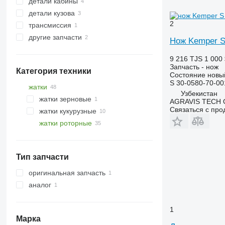
детали кабины
ножи
детали кузова
другие рабочие элементы
облицовка
2
трансмиссия
сцепные устройства
другие запчасти
другие запчасти кузова
другие запчасти трансмиссии
Нож Kemper S 
крепежные элементы
9 216 TJS
1 000 
Запчасть - нож
Категория техники
Состояние
новы
S 30-0580-70-00
жатки
Узбекистан
жатки зерновые
AGRAVIS TECH
Связаться с пр
жатки кукурузные
жатки роторные
Тип запчасти
оригинальная запчасть
аналог
1
Марка