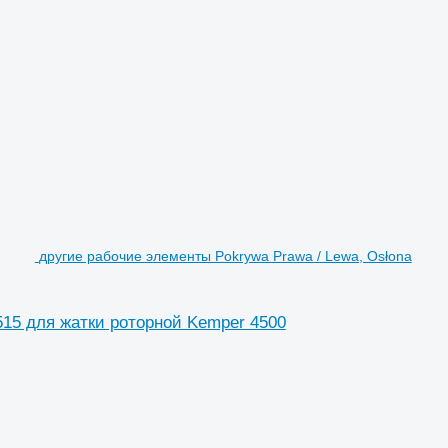
другие рабочие элементы Pokrywa Prawa / Lewa, Osłona
515 для жатки роторной Kemper 4500