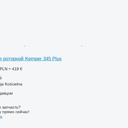
и роторной Kemper 345 Plus
 PLN
≈ 418 €
й
ja Kościelna
одавцом
 запчасть?
у прямо сейчас!
ть