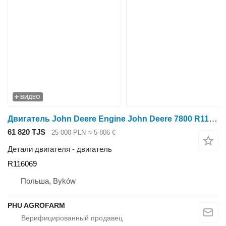
ВИДЕО
Двигатель John Deere Engine John Deere 7800 R116069 для трактора колесного
61 820 TJS
25 000 PLN
≈ 5 806 €
Детали двигателя - двигатель
R116069
Польша, Byków
PHU AGROFARM