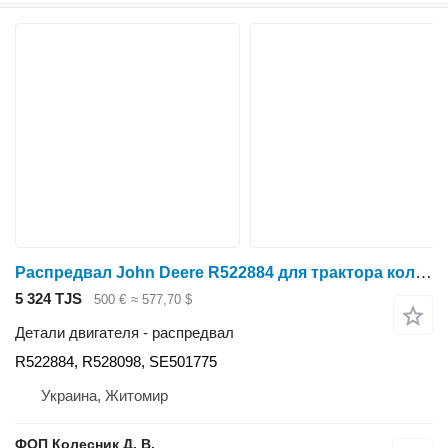
Распредвал John Deere R522884 для трактора колесного John Deere 7250R, 7270R, 7290R, и др
5 324 TJS
500 €
≈ 577,70 $
Детали двигателя - распредвал
R522884, R528098, SE501775
Украина, Житомир
ФОП Колесник Д. В.