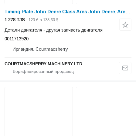
Timing Plate John Deere Class Ares John Deere, Ares, Jd6010 Series, Timing Plate R134527 0011713920 для трактора колесного John Deere Ares John Deere, Ares, Jd6010 Series
1 278 TJS
120 €
≈ 138,60 $
Детали двигателя - другая запчасть двигателя
0011713920
Ирландия, Courtmacsherry
COURTMACSHERRY MACHINERY LTD