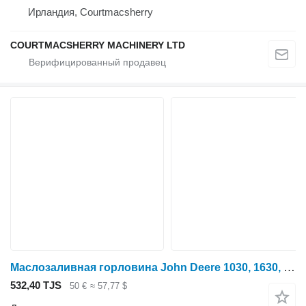
Ирландия, Courtmacsherry
COURTMACSHERRY MACHINERY LTD
Маслозаливная горловина John Deere 1030, 1630, 1830, 2130, 1020, 1120 Oil Manifold Al28232, Al24496 AL28232, AL24496 для трактора колесного
532,40 TJS
50 €
≈ 57,77 $