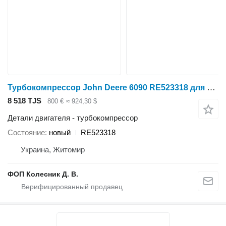
Турбокомпрессор John Deere 6090 RE523318 для трактора колесного John Deere 7250R, 7270R, 7290R, 7310R, 8120, 8220, 8320, 8420, 8520, 8225R, 8235R, 8245R, 8260R, 8225 , 8245, 8270, 8295 , 8320, 8345, 8335 и др
8 518 TJS
800 €
≈ 924,30 $
Детали двигателя - турбокомпрессор
Состояние
новый
RE523318
Украина, Житомир
ФОП Колесник Д. В.