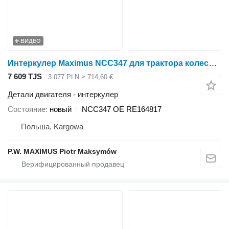
ВИДЕО
Интеркулер Maximus NCC347 для трактора колесного John Deere 8520 , 8220 , 8120 , 8420 , 8320
7 609 TJS
3 077 PLN
≈ 714,60 €
Детали двигателя - интеркулер
Состояние
новый
NCC347 OE RE164817
Польша, Kargowa
P.W. MAXIMUS Piotr Maksymów