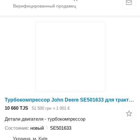
Турбокомпрессор John Deere SE501633 для трактора колесного John Deere
10 660 TJS
51 500 грн
≈ 1 001 €
Детали двигателя - турбокомпрессор
Состояние
новый
SE501633
Украина, м. Київ