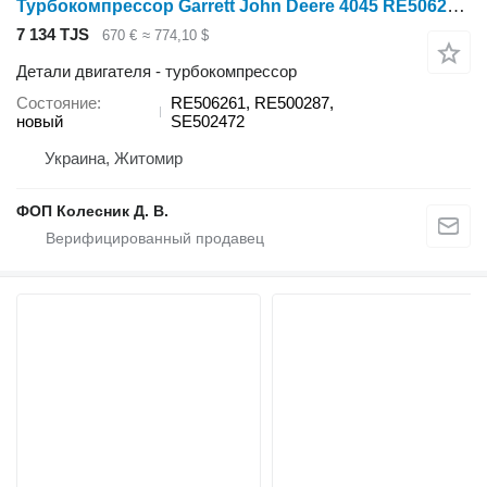
Турбокомпрессор Garrett John Deere 4045 RE506261 для трактора колесного John Deere 6010, 6110, 6210, 6100D, 6110D, 6115D, 6125D, 6130D, 6140D, 6100E, 6020, 6120 и др
7 134 TJS
670 €
≈ 774,10 $
Детали двигателя - турбокомпрессор
Состояние
RE506261, RE500287,
новый
SE502472
Украина, Житомир
ФОП Колесник Д. В.