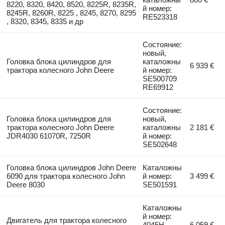
8220, 8320, 8420, 8520, 8225R, 8235R,
й номер:
8245R, 8260R, 8225 , 8245, 8270, 8295
RE523318
, 8320, 8345, 8335 и др
Состояние:
новый,
Головка блока цилиндров для
каталожны
6 939 €
трактора колесного John Deere
й номер:
SE500709
RE69912
Состояние:
Головка блока цилиндров для
новый,
трактора колесного John Deere
каталожны
2 181 €
JDR4030 61070R, 7250R
й номер:
SE502648
Головка блока цилиндров John Deere
Каталожны
6090 для трактора колесного John
й номер:
3 499 €
Deere 8030
SE501591
Каталожны
й номер:
Двигатель для трактора колесного
4045H,
6 059 €