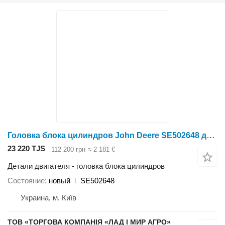
Головка блока цилиндров John Deere SE502648 для трактора колесного John Deere JDR4030 61070R, 7250R
23 220 TJS
112 200 грн
≈ 2 181 €
Детали двигателя - головка блока цилиндров
Состояние
новый
SE502648
Украина, м. Київ
ТОВ «ТОРГОВА КОМПАНІЯ «ЛАД І МИР АГРО»