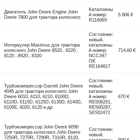
Каталожны
Двигатель John Deere Engine John
й номер:
5 806 €
Deere 7800 для трактора колесного
R116069
Состояние:
новый,
Интеркулер Maximus для трактора
каталожны
колесного John Deere 8520 , 8220 ,
й номер:
714,60 €
8120 , 8420 , 8320
NCC347
OE
RE164817
Состояние:
Турбокомпрессор Garrett John Deere
новый,
4045 для трактора колесного John
каталожны
Deere 6010, 6110, 6210, 6100D,
й номер:
670 €
6110D, 6115D, 6125D, 6130D, 6140D,
RE506261,
6100E, 6020, 6120 и др
RE500287,
SE502472
Турбокомпрессор John Deere 6090
Состояние:
для трактора колесного John Deere
новый,
7250R, 7270R, 7290R, 7310R, 8120,
каталожны
800 €