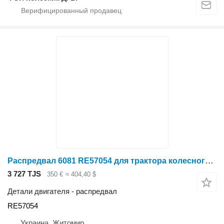
Распредвал 6081 RE57054 для трактора колесного John Deere 8200, 8300, 8400, 2256, 2268, 2264
3 727 TJS
350 €
≈ 404,40 $
Детали двигателя - распредвал
RE57054
Украина, Житомир