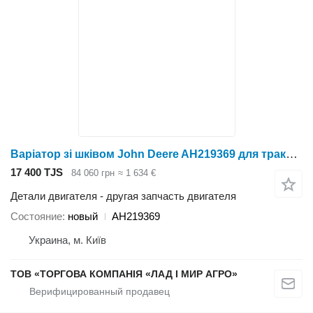
Варіатор зі шківом John Deere AH219369 для трактора колесного John Deere
17 400 TJS
84 060 грн
≈ 1 634 €
Детали двигателя - другая запчасть двигателя
Состояние
новый
AH219369
Украина, м. Київ
ТОВ «ТОРГОВА КОМПАНІЯ «ЛАД І МИР АГРО»