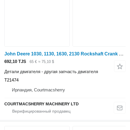
John Deere 1030, 1130, 1630, 2130 Rockshaft Crank Arm Lever, Rod T21474, F2 для трактора колесного
692,10 TJS
65 €
≈ 75,10 $
Детали двигателя - другая запчасть двигателя
T21474
Ирландия, Courtmacsherry
COURTMACSHERRY MACHINERY LTD