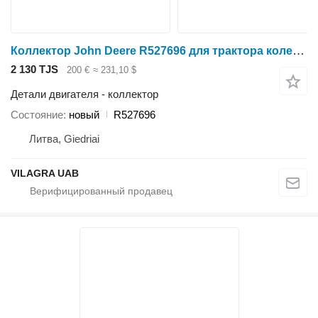
Коллектор John Deere R527696 для трактора колесного John Deere 6530,6630,6830,6930,7230,7330,7430,7530
2 130 TJS
200 €
≈ 231,10 $
Детали двигателя - коллектор
Состояние
новый
R527696
Литва, Giedriai
VILAGRA UAB