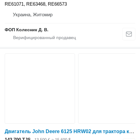
RE61071, RE63468, RE66573
Украина, Житомир
ФОП Колесник Д. В.
Двигатель John Deere 6125 HRW02 для трактора колесного John Deere
143 700 TJS
13 500 €
≈ 15 600 $