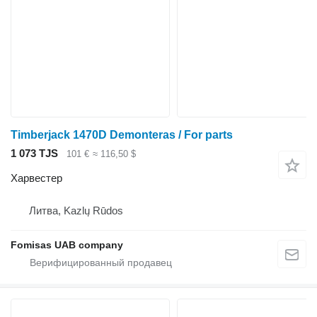
Timberjack 1470D Demonteras / For parts
1 073 TJS
101 €
≈ 116,50 $
Харвестер
Литва, Kazlų Rūdos
Fomisas UAB company