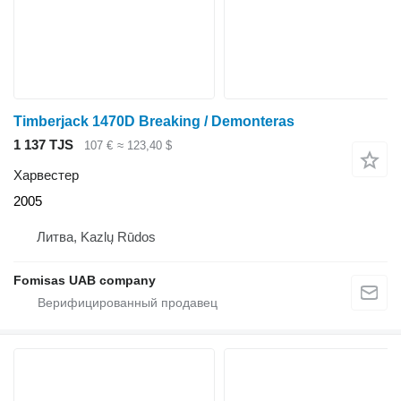
Timberjack 1470D Breaking / Demonteras
1 137 TJS
107 €
≈ 123,40 $
Харвестер
2005
Литва, Kazlų Rūdos
Fomisas UAB company