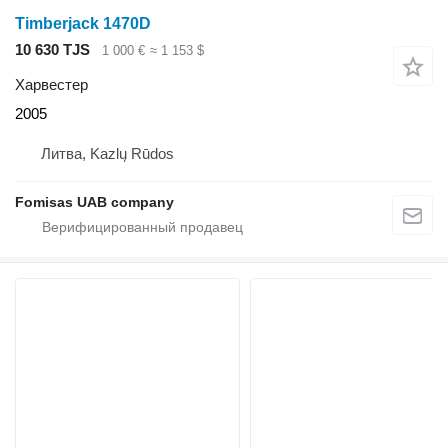
Timberjack 1470D
10 630 TJS
1 000 €
≈ 1 153 $
Харвестер
2005
Литва, Kazlų Rūdos
Fomisas UAB company