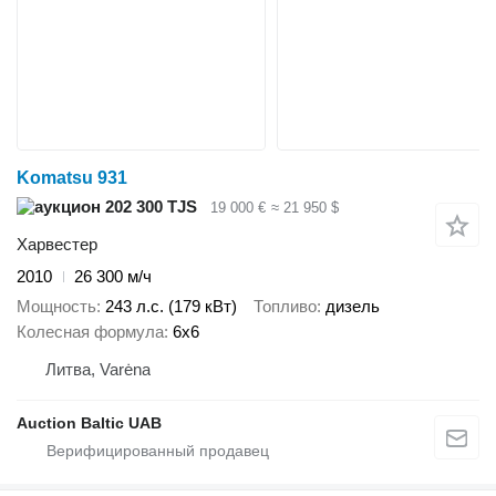
Komatsu 931
202 300 TJS
19 000 €
≈ 21 950 $
Харвестер
2010
26 300 м/ч
Мощность
243 л.с. (179 кВт)
Топливо
дизель
Колесная формула
6x6
Литва, Varėna
Auction Baltic UAB