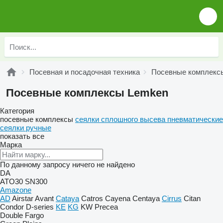
Посевная и посадочная техника
Посевные комплекс
Посевные комплексы Lemken
Категория
посевные комплексы
сеялки сплошного высева пневматические
сеялки ручные
показать все
Марка
По данному запросу ничего не найдено
DA
ATO30
SN300
Amazone
AD
Airstar
Avant
Cataya
Catros
Cayena
Centaya
Cirrus
Citan
Condor
D-series
KE
KG
KW
Precea
Double
Fargo