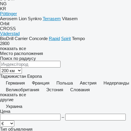
NG
KR
Pöttinger
Aerosem
Lion
Synkro
Terrasem
Vitasem
Orbit
CROSS
Väderstad
BioDrill
Carrier
Concorde
Rapid
Spirit
Tempo
2800
показать все
Место расположения
Поиск по радиусу
Таджикистан
Европа
Германия
Франция
Польша
Австрия
Нидерланды
Великобритания
Эстония
Словакия
показать все
другие
Украина
Цена
–
Тип объявления