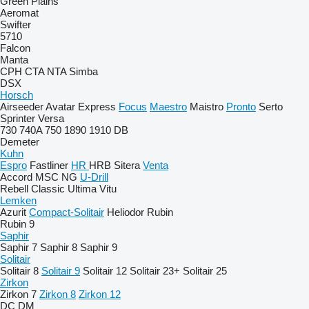
Green Plains
Aeromat
Swifter
5710
Falcon
Manta
CPH
CTA
NTA
Simba
DSX
Horsch
Airseeder
Avatar
Express
Focus
Maestro
Maistro
Pronto
Serto
Sprinter
Versa
730
740A
750
1890
1910
DB
Demeter
Kuhn
Espro
Fastliner
HR
HRB
Sitera
Venta
Accord
MSC
NG
U-Drill
Rebell Classic
Ultima
Vitu
Lemken
Azurit
Compact-Solitair
Heliodor
Rubin
Rubin 9
Saphir
Saphir 7
Saphir 8
Saphir 9
Solitair
Solitair 8
Solitair 9
Solitair 12
Solitair 23+
Solitair 25
Zirkon
Zirkon 7
Zirkon 8
Zirkon 12
DC
DM