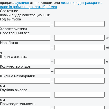
продажа
аукцион
от производителя
лизинг
кредит
рассрочка
trade-in (обмен с доплатой)
обмен
Состояние
новый
б/у
демонстрационный
Год выпуска
–
Характеристики
Собственный вес
–
кг
Наработка
–
м/
ч
Ширина захвата
–
м
Количество рядов
–
Ширина междурядий
–
мм
Глубина высева
–
мм
Производительность
–