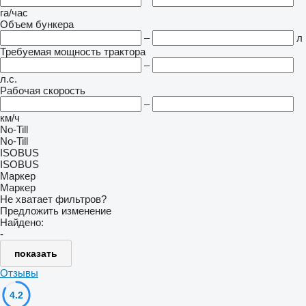
га/час
Объем бункера
–
л
Требуемая мощность трактора
–
л.с.
Рабочая скорость
–
км/ч
No-Till
No-Till
ISOBUS
ISOBUS
Маркер
Маркер
Не хватает фильтров?
Предложить изменение
Найдено:
-
показать
Отзывы
4.2