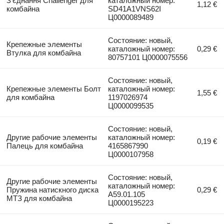
З'єднання Challenger для
каталожный номер:
1,12 €
комбайна
SD41A1VNS62I
Ц0000089489
Состояние: новый,
Крепежные элементы
каталожный номер:
0,29 €
Втулка для комбайна
80757101 Ц0000075556
Состояние: новый,
Крепежные элементы Болт
каталожный номер:
1,55 €
для комбайна
1197026974
Ц0000099535
Состояние: новый,
Другие рабочие элементы
каталожный номер:
0,19 €
Палець для комбайна
4165867990
Ц0000107958
Состояние: новый,
Другие рабочие элементы
каталожный номер:
Пружина натискного диска
0,29 €
A59.01.105
МТЗ для комбайна
Ц0000195223