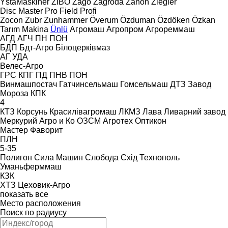
YstaMaskiner
ZIBO
Zago
Zagroda
Zanon
Ziegler
Disc Master Pro
Field Profi
Zocon
Zubr
Zunhammer
Överum
Özduman
Özdöken
Özkan
Tarım Makina
Ünlü
Агромаш
Агропром
Агрореммаш
АГД
АГЧ
ПН
ПОН
БДП
Бдт-Агро
Білоцерківмаз
АГ
УДА
Велес-Агро
ГРС
КПГ
ПД
ПНВ
ПОН
Винмашпостач
Гатчинсельмаш
Гомсельмаш
ДТЗ
Завод
Мороза
КПК
4
КТЗ
Корсунь
Красилівагромаш
ЛКМЗ
Лава
Ливарний завод
Меркурий Агро и Ко
ОЗСМ Агротех
Оптикон
Мастер
Фаворит
ПЛН
5-35
Полигон
Сила Машин
Слобода
Схід
Технополь
Уманьферммаш
КЗК
ХТЗ
Цеховик-Агро
показать все
Место расположения
Поиск по радиусу