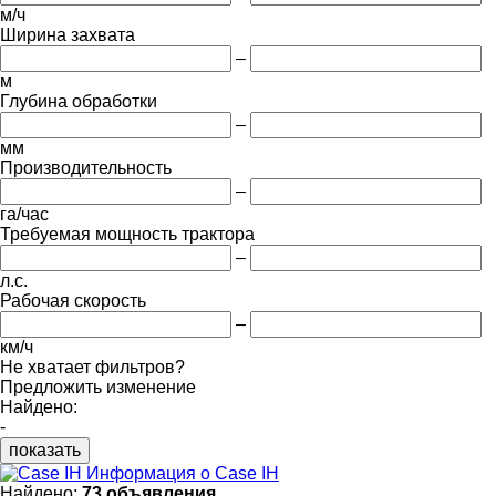
м/ч
Ширина захвата
–
м
Глубина обработки
–
мм
Производительность
–
га/час
Требуемая мощность трактора
–
л.с.
Рабочая скорость
–
км/ч
Не хватает фильтров?
Предложить изменение
Найдено:
-
показать
Информация о Case IH
Найдено:
73 объявления