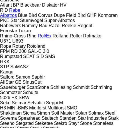
Atlant
BP
Blackbear
Diskator
HV
RID
Rabe
Albatros
Blue Bird
Corvus
Dupe
Field Bird
GHF
Kormoran
PKE
Star
Sturmvogel
Super-Albatros
Rabewerk
Rammy
Rau
Razol
Reekie
Regent
Eurostar
Tukan
Rhino-Cross
Ring
Rol/Ex
Rolland
Roller
Rolmako
U671
U693
Ropa
Rotary
Rotoland
FPM RD 300
GAL-C 3.0
Rumptstad
SEAT
SID
SMS
HKK
STP
SaMASZ
Kangu
Salford
Samon
Saphir
AllStar
GE
SinusCut
Sauerburger
ScanStone
Schliesing
Schmidt
Schmihing
Schmotzer
Schulte
5026
FX
SRW
Seko
Selmar
Selvatici
Seppi M
H3
MINI-BMS
Midiforst
Multiforst
SMO
Shaktiman
Sicma
Simon
Soil Master
Solan
Solmax Steel
Sovema
Spearhead
Staltech
Standen
Star industries
Stark
Steeno
Stegsted
Steketee
Stekro
Steyr
Stone
Stoneless