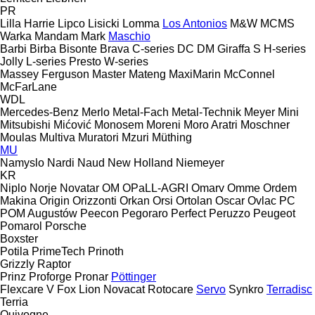
PR
Lilla Harrie
Lipco
Lisicki
Lomma
Los Antonios
M&W
MCMS
Warka
Mandam
Mark
Maschio
Barbi
Birba
Bisonte
Brava
C-series
DC
DM
Giraffa S
H-series
Jolly
L-series
Presto
W-series
Massey Ferguson
Master
Mateng
MaxiMarin
McConnel
McFarLane
WDL
Mercedes-Benz
Merlo
Metal-Fach
Metal-Technik
Meyer
Mini
Mitsubishi
Mićović
Monosem
Moreni
Moro Aratri
Moschner
Moulas
Multiva
Muratori
Mzuri
Müthing
MU
Namyslo
Nardi
Naud
New Holland
Niemeyer
KR
Niplo
Norje
Novatar
OM
OPaLL-AGRI
Omarv
Omme
Ordem
Makina
Origin
Orizzonti
Orkan
Orsi
Ortolan
Oscar
Ovlac
PC
POM Augustów
Peecon
Pegoraro
Perfect
Peruzzo
Peugeot
Pomarol
Porsche
Boxster
Potila
PrimeTech
Prinoth
Grizzly
Raptor
Prinz
Proforge
Pronar
Pöttinger
Flexcare V
Fox
Lion
Novacat
Rotocare
Servo
Synkro
Terradisc
Terria
Quivogne