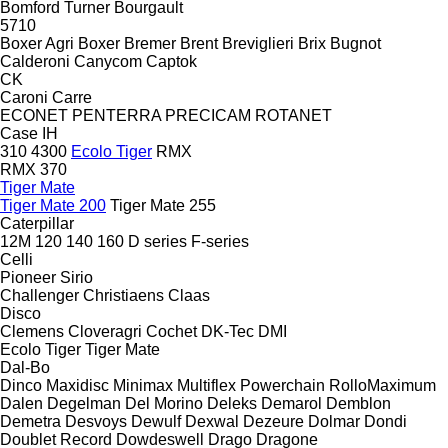
Bomford Turner
Bourgault
5710
Boxer Agri
Boxer
Bremer
Brent
Breviglieri
Brix
Bugnot
Calderoni
Canycom
Captok
CK
Caroni
Carre
ECONET
PENTERRA
PRECICAM
ROTANET
Case IH
310
4300
Ecolo Tiger
RMX
RMX 370
Tiger Mate
Tiger Mate 200
Tiger Mate 255
Caterpillar
12M
120
140
160
D series
F-series
Celli
Pioneer
Sirio
Challenger
Christiaens
Claas
Disco
Clemens
Cloveragri
Cochet
DK-Tec
DMI
Ecolo Tiger
Tiger Mate
Dal-Bo
Dinco
Maxidisc
Minimax
Multiflex
Powerchain
RolloMaximum
Dalen
Degelman
Del Morino
Deleks
Demarol
Demblon
Demetra
Desvoys
Dewulf
Dexwal
Dezeure
Dolmar
Dondi
Doublet Record
Dowdeswell
Drago
Dragone