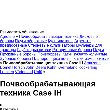
Разместить объявление
Agroline
»
Почвообрабатывающая техника
Дисковые
бороны
Плуги оборотные
Культиваторы
Агрегаты
предпосевные
Стерневые культиваторы
Мульчеры для
трактора
Глубокорыхлители
Ротационные бороны
Плуги
Пружинные бороны
Почвофрезы
Катки зубчато-кольчатые
Зубовые бороны
Планировщики почвы
Катки-измельчители
»
Почвообрабатывающая техника Case IH
Amazone
Bomet
Horsch
John Deere
Kuhn
Kverneland
Köckerling
Lemken
Väderstad
Ünlü
»
Почвообрабатывающая
техника Case IH
Категория