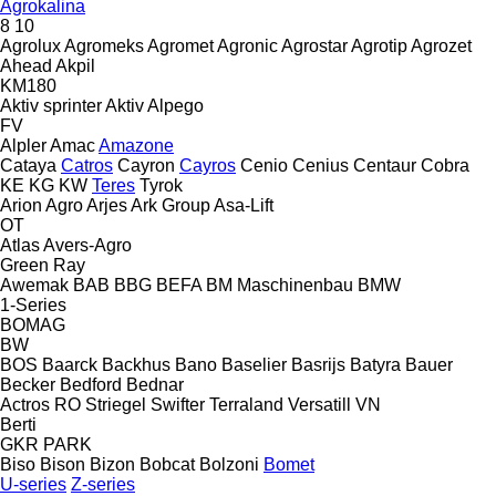
Agrokalina
8
10
Agrolux
Agromeks
Agromet
Agronic
Agrostar
Agrotip
Agrozet
Ahead
Akpil
KM180
Aktiv sprinter
Aktiv
Alpego
FV
Alpler
Amac
Amazone
Cataya
Catros
Cayron
Cayros
Cenio
Cenius
Centaur
Cobra
KE
KG
KW
Teres
Tyrok
Arion Agro
Arjes
Ark Group
Asa-Lift
OT
Atlas
Avers-Agro
Green Ray
Awemak
BAB
BBG
BEFA
BM Maschinenbau
BMW
1-Series
BOMAG
BW
BOS
Baarck
Backhus
Bano
Baselier
Basrijs
Batyra
Bauer
Becker
Bedford
Bednar
Actros RO
Striegel
Swifter
Terraland
Versatill VN
Berti
GKR
PARK
Biso
Bison
Bizon
Bobcat
Bolzoni
Bomet
U-series
Z-series