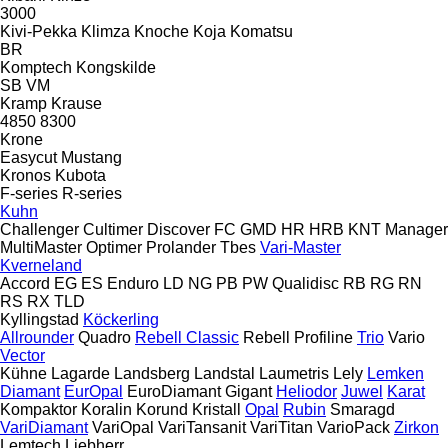
3000
Kivi-Pekka
Klimza
Knoche
Koja
Komatsu
BR
Komptech
Kongskilde
SB
VM
Kramp
Krause
4850
8300
Krone
Easycut
Mustang
Kronos
Kubota
F-series
R-series
Kuhn
Challenger
Cultimer
Discover
FC
GMD
HR
HRB
KNT
Manager
MultiMaster
Optimer
Prolander
Tbes
Vari-Master
Kverneland
Accord
EG
ES
Enduro
LD
NG
PB
PW
Qualidisc
RB
RG
RN
RS
RX
TLD
Kyllingstad
Köckerling
Allrounder
Quadro
Rebell Classic
Rebell Profiline
Trio
Vario
Vector
Kühne
Lagarde
Landsberg
Landstal
Laumetris
Lely
Lemken
Diamant
EurOpal
EuroDiamant
Gigant
Heliodor
Juwel
Karat
Kompaktor
Koralin
Korund
Kristall
Opal
Rubin
Smaragd
VariDiamant
VariOpal
VariTansanit
VariTitan
VarioPack
Zirkon
Lemtech
Liebherr