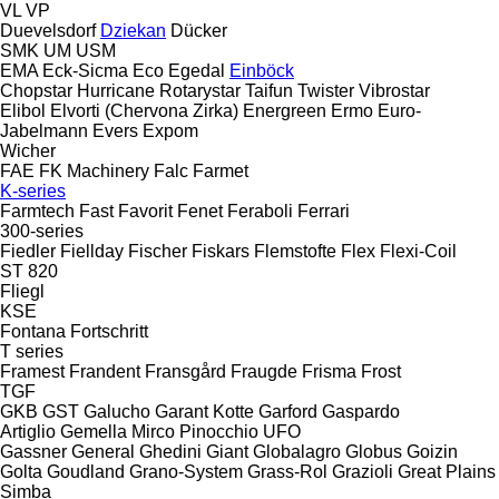
VL
VP
Duevelsdorf
Dziekan
Dücker
SMK
UM
USM
EMA
Eck-Sicma
Eco
Egedal
Einböck
Chopstar
Hurricane
Rotarystar
Taifun
Twister
Vibrostar
Elibol
Elvorti (Chervona Zirka)
Energreen
Ermo
Euro-
Jabelmann
Evers
Expom
Wicher
FAE
FK Machinery
Falc
Farmet
K-series
Farmtech
Fast
Favorit
Fenet
Feraboli
Ferrari
300-series
Fiedler
Fiellday
Fischer
Fiskars
Flemstofte
Flex
Flexi-Coil
ST 820
Fliegl
KSE
Fontana
Fortschritt
T series
Framest
Frandent
Fransgård
Fraugde
Frisma
Frost
TGF
GKB
GST
Galucho
Garant Kotte
Garford
Gaspardo
Artiglio
Gemella
Mirco
Pinocchio
UFO
Gassner
General
Ghedini
Giant
Globalagro
Globus
Goizin
Golta
Goudland
Grano-System
Grass-Rol
Grazioli
Great Plains
Simba