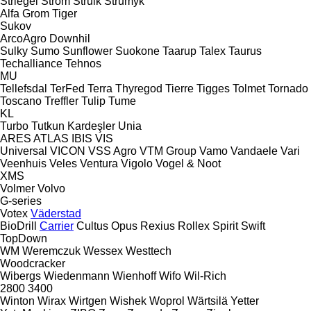
Striegel
Strom
Struik
Strumyk
Alfa
Grom
Tiger
Sukov
ArcoAgro
Downhil
Sulky
Sumo
Sunflower
Suokone
Taarup
Talex
Taurus
Techalliance
Tehnos
MU
Tellefsdal
TerFed
Terra
Thyregod
Tierre
Tigges
Tolmet
Tornado
Toscano
Treffler
Tulip
Tume
KL
Turbo
Tutkun Kardeşler
Unia
ARES
ATLAS
IBIS
VIS
Universal
VICON
VSS Agro
VTM Group
Vamo
Vandaele
Vari
Veenhuis
Veles
Ventura
Vigolo
Vogel & Noot
XMS
Volmer
Volvo
G-series
Votex
Väderstad
BioDrill
Carrier
Cultus
Opus
Rexius
Rollex
Spirit
Swift
TopDown
WM
Weremczuk
Wessex
Westtech
Woodcracker
Wibergs
Wiedenmann
Wienhoff
Wifo
Wil-Rich
2800
3400
Winton
Wirax
Wirtgen
Wishek
Woprol
Wärtsilä
Yetter