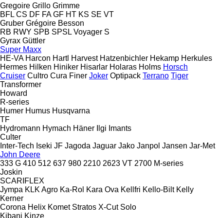
Gregoire
Grillo
Grimme
BFL
CS
DF
FA
GF
HT
KS
SE
VT
Gruber
Grégoire Besson
RB
RWY
SPB
SPSL
Voyager S
Gyrax
Güttler
Super Maxx
HE-VA
Harcon
Hartl
Harvest
Hatzenbichler
Hekamp
Herkules
Hermes
Hilken
Hiniker
Hisarlar
Holaras
Holms
Horsch
Cruiser
Cultro
Cura
Finer
Joker
Optipack
Terrano
Tiger
Transformer
Howard
R-series
Humer
Humus
Husqvarna
TF
Hydromann
Hymach
Häner
Ilgi
Imants
Culter
Inter-Tech
Iseki
JF
Jagoda
Jaguar
Jako
Janpol
Jansen
Jar-Met
John Deere
333 G
410
512
637
980
2210
2623 VT
2700
M-series
Joskin
SCARIFLEX
Jympa
KLK Agro
Ka-Rol
Kara Ova
Kellfri
Kello-Bilt
Kelly
Kerner
Corona
Helix
Komet
Stratos
X-Cut Solo
Kibani
Kinze