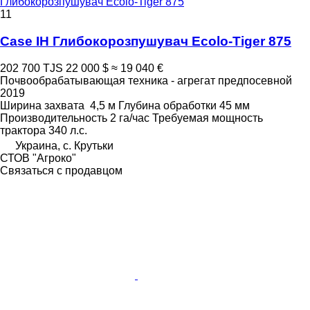
Глибокорозпушувач Ecolo-Tiger 875
11
Case IH Глибокорозпушувач Ecolo-Tiger 875
202 700 TJS
22 000 $
≈ 19 040 €
Почвообрабатывающая техника - агрегат предпосевной
2019
Ширина захвата
4,5 м
Глубина обработки
45 мм
Производительность
2 га/час
Требуемая мощность
трактора
340 л.с.
Украина, с. Крутьки
СТОВ "Агроко"
Связаться с продавцом