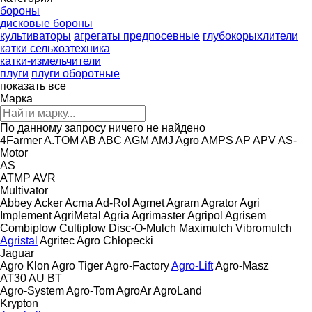
бороны
дисковые бороны
культиваторы
агрегаты предпосевные
глубокорыхлители
катки сельхозтехника
катки-измельчители
плуги
плуги оборотные
показать все
Марка
По данному запросу ничего не найдено
4Farmer
A.TOM
AB
ABC
AGM
AMJ Agro
AMPS
AP
APV
AS-
Motor
AS
ATMP
AVR
Multivator
Abbey
Acker
Acma
Ad-Rol
Agmet
Agram
Agrator
Agri
Implement
AgriMetal
Agria
Agrimaster
Agripol
Agrisem
Combiplow
Cultiplow
Disc-O-Mulch
Maximulch
Vibromulch
Agristal
Agritec
Agro Chłopecki
Jaguar
Agro Klon
Agro Tiger
Agro-Factory
Agro-Lift
Agro-Masz
AT30
AU
BT
Agro-System
Agro-Tom
AgroAr
AgroLand
Krypton