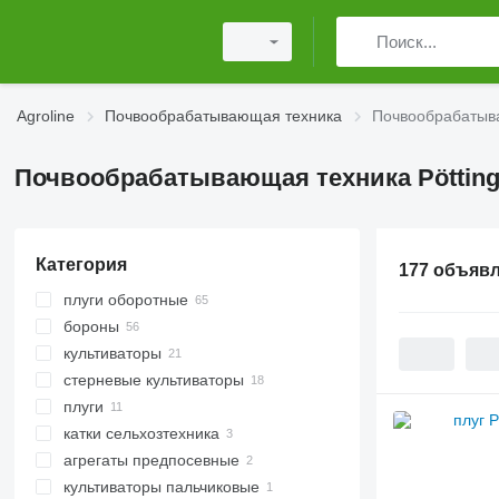
Agroline
Почвообрабатывающая техника
Почвообрабатыва
Почвообрабатывающая техника Pötting
Категория
177 объяв
плуги оборотные
бороны
культиваторы
дисковые бороны
стерневые культиваторы
ротационные бороны
плуги
пружинные бороны
катки сельхозтехника
зубовые бороны
агрегаты предпосевные
катки кольчатые
культиваторы пальчиковые
катки зубчато-кольчатые