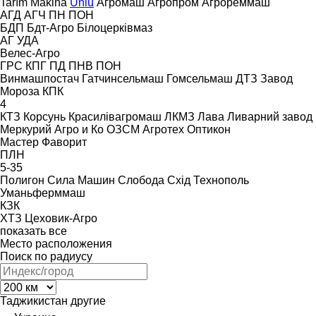
Tarım Makina
Ünlü
Агромаш
Агропром
Агрореммаш
АГД
АГЧ
ПН
ПОН
БДП
Бдт-Агро
Білоцерківмаз
АГ
УДА
Велес-Агро
ГРС
КПГ
ПД
ПНВ
ПОН
Винмашпостач
Гатчинсельмаш
Гомсельмаш
ДТЗ
Завод
Мороза
КПК
4
КТЗ
Корсунь
Красилівагромаш
ЛКМЗ
Лава
Ливарний завод
Меркурий Агро и Ко
ОЗСМ Агротех
Оптикон
Мастер
Фаворит
ПЛН
5-35
Полигон
Сила Машин
Слобода
Схід
Технополь
Уманьферммаш
КЗК
ХТЗ
Цеховик-Агро
показать все
Место расположения
Поиск по радиусу
Таджикистан
другие