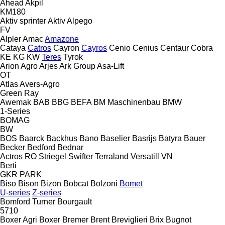
Ahead
Akpil
KM180
Aktiv sprinter
Aktiv
Alpego
FV
Alpler
Amac
Amazone
Cataya
Catros
Cayron
Cayros
Cenio
Cenius
Centaur
Cobra
KE
KG
KW
Teres
Tyrok
Arion Agro
Arjes
Ark Group
Asa-Lift
OT
Atlas
Avers-Agro
Green Ray
Awemak
BAB
BBG
BEFA
BM Maschinenbau
BMW
1-Series
BOMAG
BW
BOS
Baarck
Backhus
Bano
Baselier
Basrijs
Batyra
Bauer
Becker
Bedford
Bednar
Actros RO
Striegel
Swifter
Terraland
Versatill VN
Berti
GKR
PARK
Biso
Bison
Bizon
Bobcat
Bolzoni
Bomet
U-series
Z-series
Bomford Turner
Bourgault
5710
Boxer Agri
Boxer
Bremer
Brent
Breviglieri
Brix
Bugnot