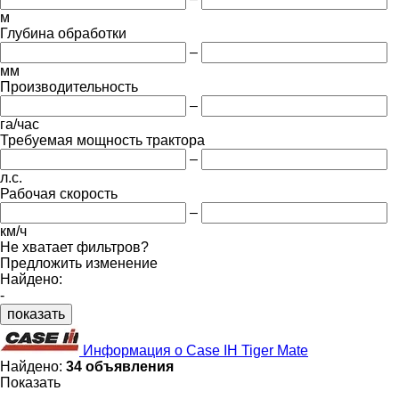
м
Глубина обработки
–
мм
Производительность
–
га/час
Требуемая мощность трактора
–
л.с.
Рабочая скорость
–
км/ч
Не хватает фильтров?
Предложить изменение
Найдено:
-
показать
Информация о Case IH Tiger Mate
Найдено:
34 объявления
Показать