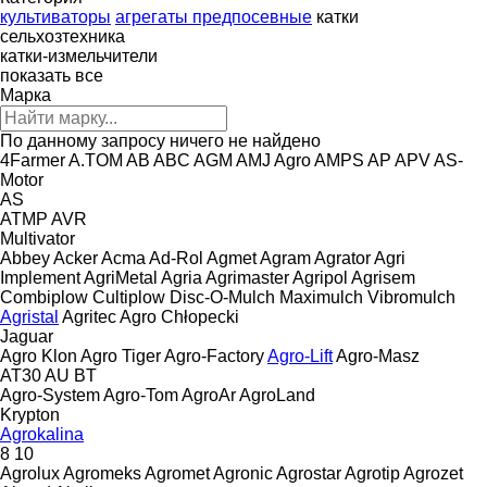
культиваторы
агрегаты предпосевные
катки
сельхозтехника
катки-измельчители
показать все
Марка
По данному запросу ничего не найдено
4Farmer
A.TOM
AB
ABC
AGM
AMJ Agro
AMPS
AP
APV
AS-
Motor
AS
ATMP
AVR
Multivator
Abbey
Acker
Acma
Ad-Rol
Agmet
Agram
Agrator
Agri
Implement
AgriMetal
Agria
Agrimaster
Agripol
Agrisem
Combiplow
Cultiplow
Disc-O-Mulch
Maximulch
Vibromulch
Agristal
Agritec
Agro Chłopecki
Jaguar
Agro Klon
Agro Tiger
Agro-Factory
Agro-Lift
Agro-Masz
AT30
AU
BT
Agro-System
Agro-Tom
AgroAr
AgroLand
Krypton
Agrokalina
8
10
Agrolux
Agromeks
Agromet
Agronic
Agrostar
Agrotip
Agrozet