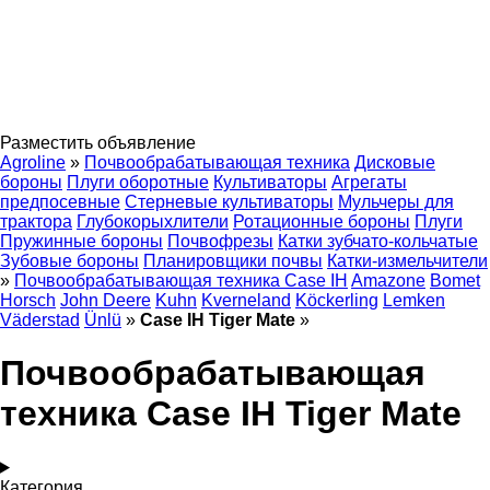
Разместить объявление
Agroline
»
Почвообрабатывающая техника
Дисковые
бороны
Плуги оборотные
Культиваторы
Агрегаты
предпосевные
Стерневые культиваторы
Мульчеры для
трактора
Глубокорыхлители
Ротационные бороны
Плуги
Пружинные бороны
Почвофрезы
Катки зубчато-кольчатые
Зубовые бороны
Планировщики почвы
Катки-измельчители
»
Почвообрабатывающая техника Case IH
Amazone
Bomet
Horsch
John Deere
Kuhn
Kverneland
Köckerling
Lemken
Väderstad
Ünlü
»
Case IH Tiger Mate
»
Почвообрабатывающая
техника Case IH Tiger Mate
Категория