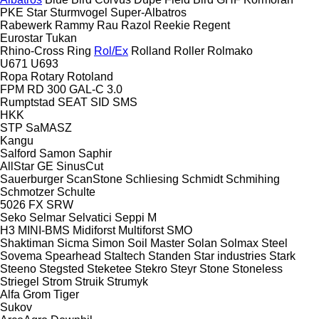
PKE
Star
Sturmvogel
Super-Albatros
Rabewerk
Rammy
Rau
Razol
Reekie
Regent
Eurostar
Tukan
Rhino-Cross
Ring
Rol/Ex
Rolland
Roller
Rolmako
U671
U693
Ropa
Rotary
Rotoland
FPM RD 300
GAL-C 3.0
Rumptstad
SEAT
SID
SMS
HKK
STP
SaMASZ
Kangu
Salford
Samon
Saphir
AllStar
GE
SinusCut
Sauerburger
ScanStone
Schliesing
Schmidt
Schmihing
Schmotzer
Schulte
5026
FX
SRW
Seko
Selmar
Selvatici
Seppi M
H3
MINI-BMS
Midiforst
Multiforst
SMO
Shaktiman
Sicma
Simon
Soil Master
Solan
Solmax Steel
Sovema
Spearhead
Staltech
Standen
Star industries
Stark
Steeno
Stegsted
Steketee
Stekro
Steyr
Stone
Stoneless
Striegel
Strom
Struik
Strumyk
Alfa
Grom
Tiger
Sukov