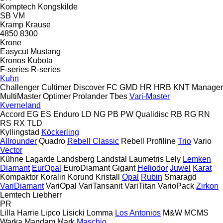
Komptech
Kongskilde
SB
VM
Kramp
Krause
4850
8300
Krone
Easycut
Mustang
Kronos
Kubota
F-series
R-series
Kuhn
Challenger
Cultimer
Discover
FC
GMD
HR
HRB
KNT
Manager
MultiMaster
Optimer
Prolander
Tbes
Vari-Master
Kverneland
Accord
EG
ES
Enduro
LD
NG
PB
PW
Qualidisc
RB
RG
RN
RS
RX
TLD
Kyllingstad
Köckerling
Allrounder
Quadro
Rebell Classic
Rebell Profiline
Trio
Vario
Vector
Kühne
Lagarde
Landsberg
Landstal
Laumetris
Lely
Lemken
Diamant
EurOpal
EuroDiamant
Gigant
Heliodor
Juwel
Karat
Kompaktor
Koralin
Korund
Kristall
Opal
Rubin
Smaragd
VariDiamant
VariOpal
VariTansanit
VariTitan
VarioPack
Zirkon
Lemtech
Liebherr
PR
Lilla Harrie
Lipco
Lisicki
Lomma
Los Antonios
M&W
MCMS
Warka
Mandam
Mark
Maschio