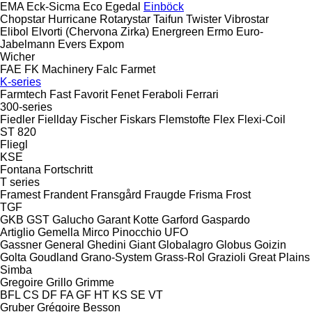
EMA
Eck-Sicma
Eco
Egedal
Einböck
Chopstar
Hurricane
Rotarystar
Taifun
Twister
Vibrostar
Elibol
Elvorti (Chervona Zirka)
Energreen
Ermo
Euro-
Jabelmann
Evers
Expom
Wicher
FAE
FK Machinery
Falc
Farmet
K-series
Farmtech
Fast
Favorit
Fenet
Feraboli
Ferrari
300-series
Fiedler
Fiellday
Fischer
Fiskars
Flemstofte
Flex
Flexi-Coil
ST 820
Fliegl
KSE
Fontana
Fortschritt
T series
Framest
Frandent
Fransgård
Fraugde
Frisma
Frost
TGF
GKB
GST
Galucho
Garant Kotte
Garford
Gaspardo
Artiglio
Gemella
Mirco
Pinocchio
UFO
Gassner
General
Ghedini
Giant
Globalagro
Globus
Goizin
Golta
Goudland
Grano-System
Grass-Rol
Grazioli
Great Plains
Simba
Gregoire
Grillo
Grimme
BFL
CS
DF
FA
GF
HT
KS
SE
VT
Gruber
Grégoire Besson