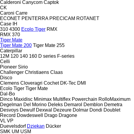
Calderoni
Canycom
Captok
CK
Caroni
Carre
ECONET
PENTERRA
PRECICAM
ROTANET
Case IH
310
4300
Ecolo Tiger
RMX
RMX 370
Tiger Mate
Tiger Mate 200
Tiger Mate 255
Caterpillar
12M
120
140
160
D series
F-series
Celli
Pioneer
Sirio
Challenger
Christiaens
Claas
Disco
Clemens
Cloveragri
Cochet
DK-Tec
DMI
Ecolo Tiger
Tiger Mate
Dal-Bo
Dinco
Maxidisc
Minimax
Multiflex
Powerchain
RolloMaximum
Degelman
Del Morino
Deleks
Demarol
Demblon
Demetra
Desvoys
Dewulf
Dexwal
Dezeure
Dolmar
Dondi
Doublet
Record
Dowdeswell
Drago
Dragone
VL
VP
Duevelsdorf
Dziekan
Dücker
SMK
UM
USM