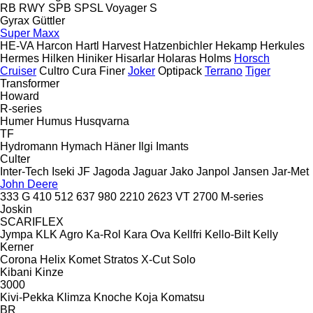
RB
RWY
SPB
SPSL
Voyager S
Gyrax
Güttler
Super Maxx
HE-VA
Harcon
Hartl
Harvest
Hatzenbichler
Hekamp
Herkules
Hermes
Hilken
Hiniker
Hisarlar
Holaras
Holms
Horsch
Cruiser
Cultro
Cura
Finer
Joker
Optipack
Terrano
Tiger
Transformer
Howard
R-series
Humer
Humus
Husqvarna
TF
Hydromann
Hymach
Häner
Ilgi
Imants
Culter
Inter-Tech
Iseki
JF
Jagoda
Jaguar
Jako
Janpol
Jansen
Jar-Met
John Deere
333 G
410
512
637
980
2210
2623 VT
2700
M-series
Joskin
SCARIFLEX
Jympa
KLK Agro
Ka-Rol
Kara Ova
Kellfri
Kello-Bilt
Kelly
Kerner
Corona
Helix
Komet
Stratos
X-Cut Solo
Kibani
Kinze
3000
Kivi-Pekka
Klimza
Knoche
Koja
Komatsu
BR