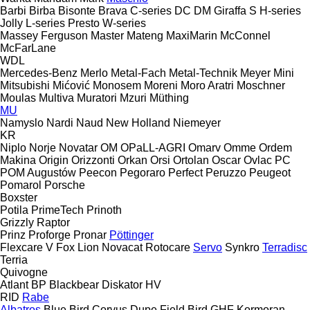
Barbi
Birba
Bisonte
Brava
C-series
DC
DM
Giraffa S
H-series
Jolly
L-series
Presto
W-series
Massey Ferguson
Master
Mateng
MaxiMarin
McConnel
McFarLane
WDL
Mercedes-Benz
Merlo
Metal-Fach
Metal-Technik
Meyer
Mini
Mitsubishi
Mićović
Monosem
Moreni
Moro Aratri
Moschner
Moulas
Multiva
Muratori
Mzuri
Müthing
MU
Namyslo
Nardi
Naud
New Holland
Niemeyer
KR
Niplo
Norje
Novatar
OM
OPaLL-AGRI
Omarv
Omme
Ordem
Makina
Origin
Orizzonti
Orkan
Orsi
Ortolan
Oscar
Ovlac
PC
POM Augustów
Peecon
Pegoraro
Perfect
Peruzzo
Peugeot
Pomarol
Porsche
Boxster
Potila
PrimeTech
Prinoth
Grizzly
Raptor
Prinz
Proforge
Pronar
Pöttinger
Flexcare V
Fox
Lion
Novacat
Rotocare
Servo
Synkro
Terradisc
Terria
Quivogne
Atlant
BP
Blackbear
Diskator
HV
RID
Rabe
Albatros
Blue Bird
Corvus
Dupe
Field Bird
GHF
Kormoran