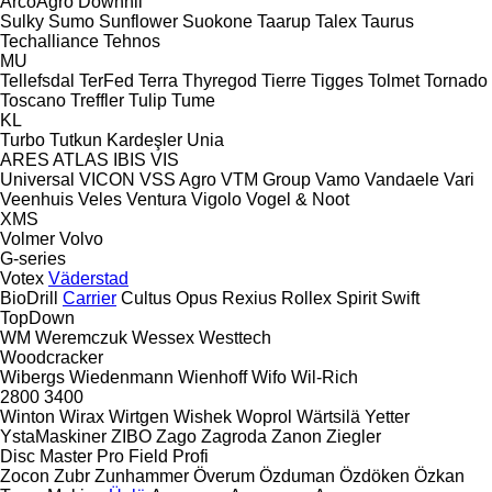
ArcoAgro
Downhil
Sulky
Sumo
Sunflower
Suokone
Taarup
Talex
Taurus
Techalliance
Tehnos
MU
Tellefsdal
TerFed
Terra
Thyregod
Tierre
Tigges
Tolmet
Tornado
Toscano
Treffler
Tulip
Tume
KL
Turbo
Tutkun Kardeşler
Unia
ARES
ATLAS
IBIS
VIS
Universal
VICON
VSS Agro
VTM Group
Vamo
Vandaele
Vari
Veenhuis
Veles
Ventura
Vigolo
Vogel & Noot
XMS
Volmer
Volvo
G-series
Votex
Väderstad
BioDrill
Carrier
Cultus
Opus
Rexius
Rollex
Spirit
Swift
TopDown
WM
Weremczuk
Wessex
Westtech
Woodcracker
Wibergs
Wiedenmann
Wienhoff
Wifo
Wil-Rich
2800
3400
Winton
Wirax
Wirtgen
Wishek
Woprol
Wärtsilä
Yetter
YstaMaskiner
ZIBO
Zago
Zagroda
Zanon
Ziegler
Disc Master Pro
Field Profi
Zocon
Zubr
Zunhammer
Överum
Özduman
Özdöken
Özkan