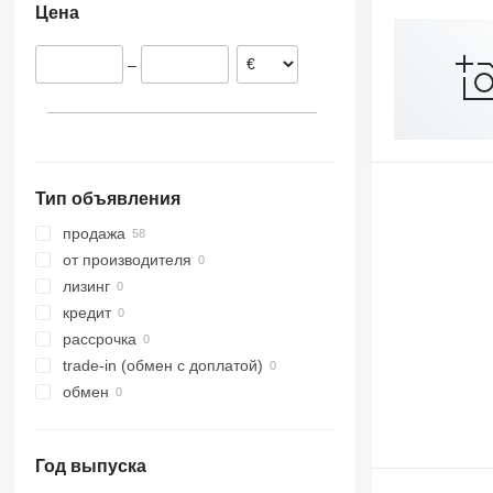
Цена
Smaragd
VariDiamant
–
VariOpal
VariTansanit
VariTitan
VarioPack
Zirkon
Тип объявления
продажа
от производителя
лизинг
кредит
рассрочка
trade-in (обмен с доплатой)
обмен
Год выпуска