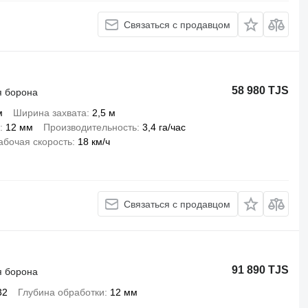
Связаться с продавцом
58 980 TJS
я борона
м
Ширина захвата
2,5 м
12 мм
Производительность
3,4 га/час
абочая скорость
18 км/ч
Связаться с продавцом
91 890 TJS
я борона
32
Глубина обработки
12 мм