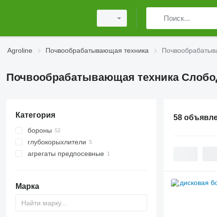
Agroline
Почвообрабатывающая техника
Почвообрабатыв
Почвообрабатывающая техника Слобо
Категория
58 объявл
бороны
глубокорыхлители
дисковые бороны
агрегаты предпосевные
пружинные бороны
Марка