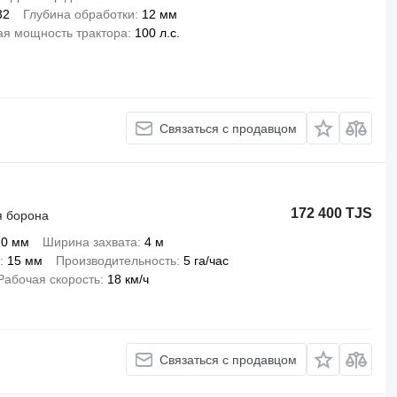
32
Глубина обработки
12 мм
я мощность трактора
100 л.с.
Связаться с продавцом
172 400 TJS
я борона
10 мм
Ширина захвата
4 м
15 мм
Производительность
5 га/час
Рабочая скорость
18 км/ч
Связаться с продавцом