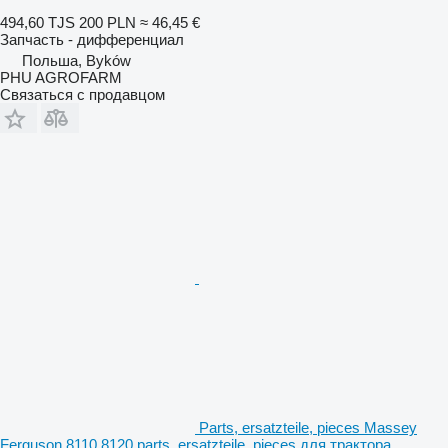
494,60 TJS
200 PLN
≈ 46,45 €
Запчасть - дифференциал
Польша, Byków
PHU AGROFARM
Связаться с продавцом
Parts, ersatzteile, pieces Massey
Ferguson 8110 8120 parts, ersatzteile, pieces для трактора