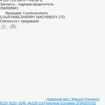
4 153 TJS
390 €
≈ 450,60 $
Запчасть - гидрораспределитель
3583565M1
Ирландия, Courtmacsherry
COURTMACSHERRY MACHINERY LTD
Связаться с продавцом
передний мост Massey Ferguson
8120, 8110, 8140, Ag155 Cd Front Axle Complete 3764337m92