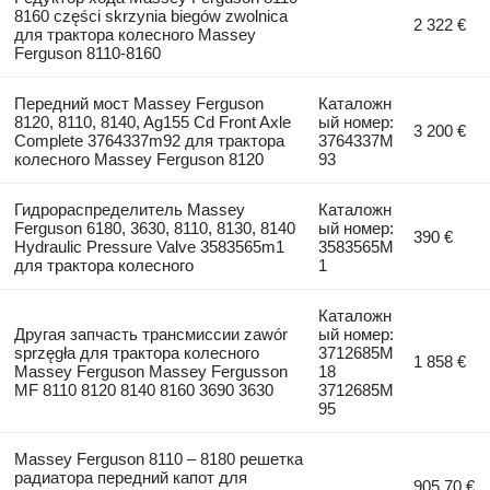
8160 części skrzynia biegów zwolnica
2 322 €
для трактора колесного Massey
Ferguson 8110-8160
Передний мост Massey Ferguson
Каталожн
8120, 8110, 8140, Ag155 Cd Front Axle
ый номер:
3 200 €
Complete 3764337m92 для трактора
3764337M
колесного Massey Ferguson 8120
93
Гидрораспределитель Massey
Каталожн
Ferguson 6180, 3630, 8110, 8130, 8140
ый номер:
390 €
Hydraulic Pressure Valve 3583565m1
3583565M
для трактора колесного
1
Каталожн
Другая запчасть трансмиссии zawór
ый номер:
sprzęgła для трактора колесного
3712685M
1 858 €
Massey Ferguson Massey Fergusson
18
MF 8110 8120 8140 8160 3690 3630
3712685M
95
Massey Ferguson 8110 – 8180 решетка
радиатора передний капот для
905,70 €